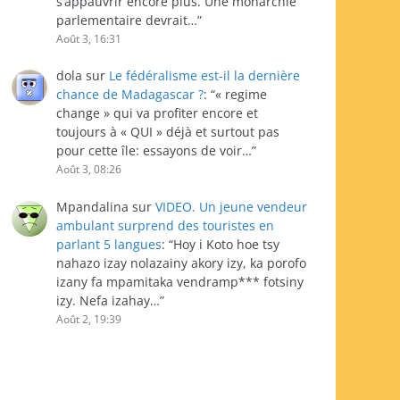
s’appauvrir encore plus. Une monarchie
parlementaire devrait…
”
Août 3, 16:31
dola
sur
Le fédéralisme est-il la dernière
chance de Madagascar ?
: “
« regime
change » qui va profiter encore et
toujours à « QUI » déjà et surtout pas
pour cette île: essayons de voir…
”
Août 3, 08:26
Mpandalina
sur
VIDEO. Un jeune vendeur
ambulant surprend des touristes en
parlant 5 langues
: “
Hoy i Koto hoe tsy
nahazo izay nolazainy akory izy, ka porofo
izany fa mpamitaka vendramp*** fotsiny
izy. Nefa izahay…
”
Août 2, 19:39