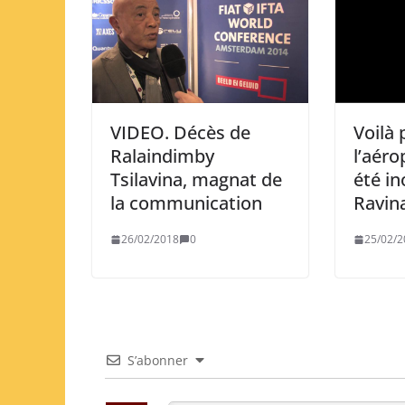
VIDEO. Décès de
Voilà
Ralaindimby
l’aéro
Tsilavina, magnat de
été in
la communication
Ravina
26/02/2018
0
25/02/2
S’abonner