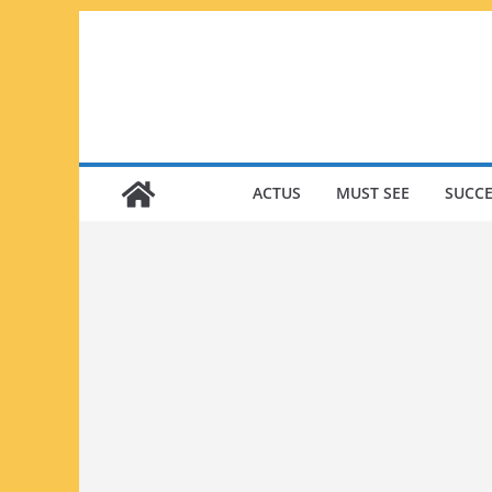
Passer
au
contenu
ACTUS
MUST SEE
SUCCE