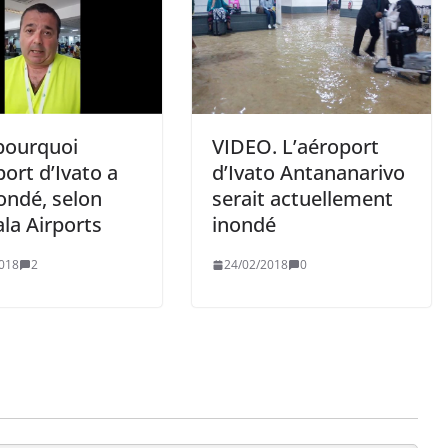
 pourquoi
VIDEO. L’aéroport
port d’Ivato a
d’Ivato Antananarivo
ondé, selon
serait actuellement
la Airports
inondé
018
2
24/02/2018
0