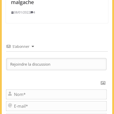
malgache
08/01/2022
4
S’abonner
N
o
m
E
*
-