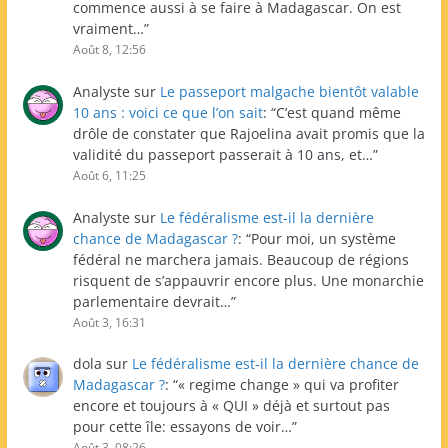
commence aussi à se faire à Madagascar. On est
vraiment…
”
Août 8, 12:56
Analyste
sur
Le passeport malgache bientôt valable
10 ans : voici ce que l’on sait
: “
C’est quand même
drôle de constater que Rajoelina avait promis que la
validité du passeport passerait à 10 ans, et…
”
Août 6, 11:25
Analyste
sur
Le fédéralisme est-il la dernière
chance de Madagascar ?
: “
Pour moi, un système
fédéral ne marchera jamais. Beaucoup de régions
risquent de s’appauvrir encore plus. Une monarchie
parlementaire devrait…
”
Août 3, 16:31
dola
sur
Le fédéralisme est-il la dernière chance de
Madagascar ?
: “
« regime change » qui va profiter
encore et toujours à « QUI » déjà et surtout pas
pour cette île: essayons de voir…
”
Août 3, 08:26