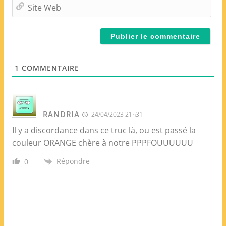
m
S
a
i
i
t
l
e
*
W
e
1
COMMENTAIRE
b
RANDRIA
24/04/2023 21h31
Il y a discordance dans ce truc là, ou est passé la
couleur ORANGE chère à notre PPPFOUUUUUU
Répondre
0