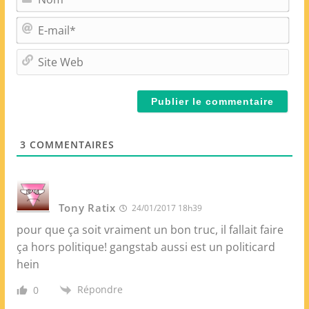
o
m
E
*
-
m
S
a
i
i
t
l
e
*
W
e
3
COMMENTAIRES
b
Tony Ratix
24/01/2017 18h39
pour que ça soit vraiment un bon truc, il fallait faire
ça hors politique! gangstab aussi est un politicard
hein
Répondre
0