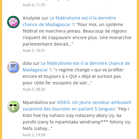
Août 6, 11:25
Analyste
sur
Le fédéralisme est-il la dernière
chance de Madagascar ?
: “
Pour moi, un système
fédéral ne marchera jamais. Beaucoup de régions
risquent de s’appauvrir encore plus. Une monarchie
parlementaire devrait…
”
Août 3, 16:31
dola
sur
Le fédéralisme est-il la dernière chance de
Madagascar ?
: “
« regime change » qui va profiter
encore et toujours à « QUI » déjà et surtout pas
pour cette île: essayons de voir…
”
Août 3, 08:26
Mpandalina
sur
VIDEO. Un jeune vendeur ambulant
surprend des touristes en parlant 5 langues
: “
Hoy i
Koto hoe tsy nahazo izay nolazainy akory izy, ka
porofo izany fa mpamitaka vendramp*** fotsiny izy.
Nefa izahay…
”
Août 2, 19:39