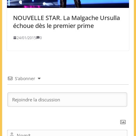
NOUVELLE STAR. La Malgache Ursulla
échoue dès le premier prime
24/01/2015
0
S’abonner
N