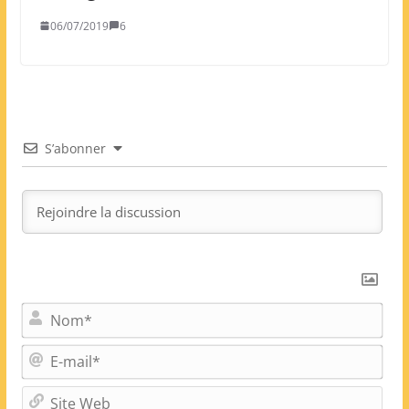
06/07/2019
6
S’abonner
N
o
m
E
*
-
m
S