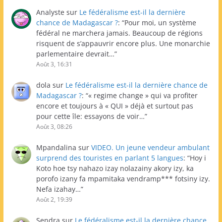
Analyste
sur
Le fédéralisme est-il la dernière
chance de Madagascar ?
: “
Pour moi, un système
fédéral ne marchera jamais. Beaucoup de régions
risquent de s’appauvrir encore plus. Une monarchie
parlementaire devrait…
”
Août 3, 16:31
dola
sur
Le fédéralisme est-il la dernière chance de
Madagascar ?
: “
« regime change » qui va profiter
encore et toujours à « QUI » déjà et surtout pas
pour cette île: essayons de voir…
”
Août 3, 08:26
Mpandalina
sur
VIDEO. Un jeune vendeur ambulant
surprend des touristes en parlant 5 langues
: “
Hoy i
Koto hoe tsy nahazo izay nolazainy akory izy, ka
porofo izany fa mpamitaka vendramp*** fotsiny izy.
Nefa izahay…
”
Août 2, 19:39
Sendra
sur
Le fédéralisme est-il la dernière chance