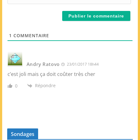
a
i
i
t
l
e
*
W
e
1
COMMENTAIRE
b
Andry Ratovo
23/01/2017 18h44
c’est joli mais ça doit coûter très cher
Répondre
0
Sondages