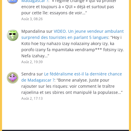
Madagascar ?
: “
« regime change » qui va profiter
encore et toujours à « QUI » déjà et surtout pas
pour cette île: essayons de voir…
”
Août 3, 08:26
Mpandalina
sur
VIDEO. Un jeune vendeur ambulant
surprend des touristes en parlant 5 langues
: “
Hoy i
Koto hoe tsy nahazo izay nolazainy akory izy, ka
porofo izany fa mpamitaka vendramp*** fotsiny izy.
Nefa izahay…
”
Août 2, 19:39
Sendra
sur
Le fédéralisme est-il la dernière chance
de Madagascar ?
: “
Bonne analyse. Juste pour
rajouter sur les risques: voir comment le traître
rajoelina et ses sbires ont manipulé la populasse…
”
Août 2, 17:13