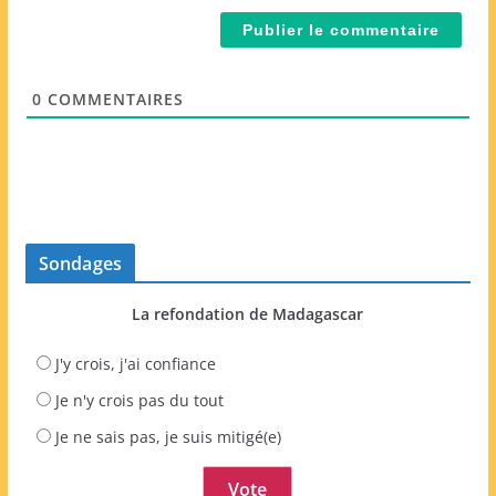
i
t
l
e
*
W
e
0
COMMENTAIRES
b
Sondages
La refondation de Madagascar
J'y crois, j'ai confiance
Je n'y crois pas du tout
Je ne sais pas, je suis mitigé(e)