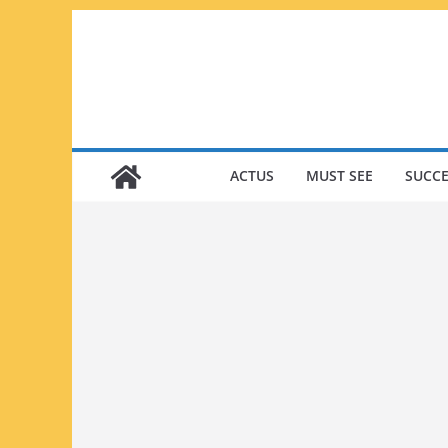
Passer
au
contenu
ACTUS
MUST SEE
SUCCE