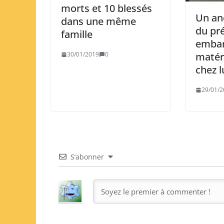
morts et 10 blessés
Un anc
dans une même
du pr
famille
embar
matér
30/01/2019
0
chez l
29/01/2
S’abonner