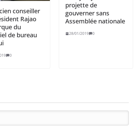
projette de
ien conseiller
gouverner sans
ésident Rajao
Assemblée nationale
que du
iel de bureau
28/01/2019
0
ui
019
0