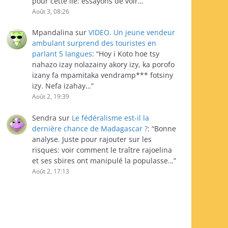
pour cette île: essayons de voir…
”
Août 3, 08:26
Mpandalina
sur
VIDEO. Un jeune vendeur
ambulant surprend des touristes en
parlant 5 langues
: “
Hoy i Koto hoe tsy
nahazo izay nolazainy akory izy, ka porofo
izany fa mpamitaka vendramp*** fotsiny
izy. Nefa izahay…
”
Août 2, 19:39
Sendra
sur
Le fédéralisme est-il la
dernière chance de Madagascar ?
: “
Bonne
analyse. Juste pour rajouter sur les
risques: voir comment le traître rajoelina
et ses sbires ont manipulé la populasse…
”
Août 2, 17:13