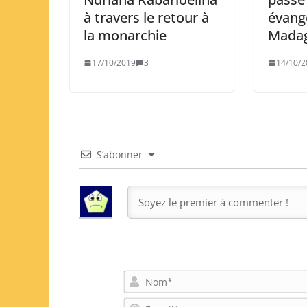
évang
à travers le retour à
Madag
la monarchie
14/10/2
17/10/2019
3
S’abonner