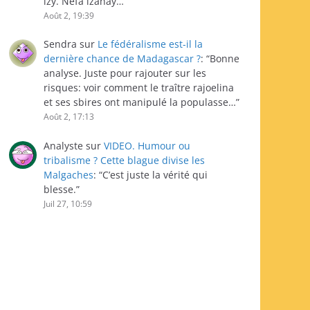
izy. Nefa izahay…
”
Août 2, 19:39
Sendra
sur
Le fédéralisme est-il la
dernière chance de Madagascar ?
: “
Bonne
analyse. Juste pour rajouter sur les
risques: voir comment le traître rajoelina
et ses sbires ont manipulé la populasse…
”
Août 2, 17:13
Analyste
sur
VIDEO. Humour ou
tribalisme ? Cette blague divise les
Malgaches
: “
C’est juste la vérité qui
blesse.
”
Juil 27, 10:59