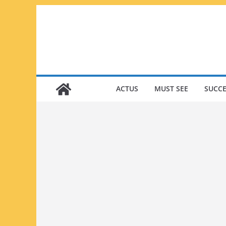
Passer
au
contenu
ACTUS
MUST SEE
SUCCE