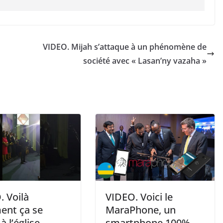
VIDEO. Mijah s’attaque à un phénomène de
société avec « Lasan’ny vazaha »
. Voilà
VIDEO. Voici le
nt ça se
MaraPhone, un
à l’église
smartphone 100%