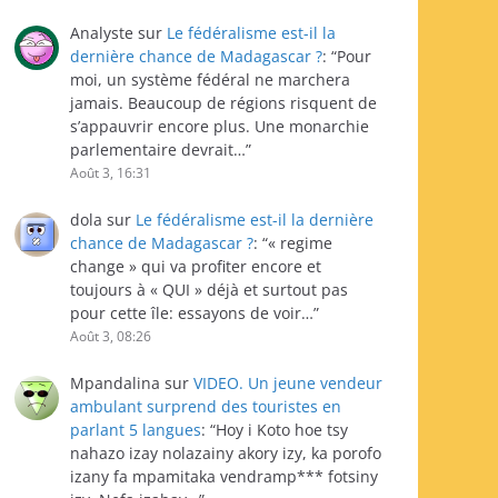
Analyste
sur
Le fédéralisme est-il la
dernière chance de Madagascar ?
: “
Pour
moi, un système fédéral ne marchera
jamais. Beaucoup de régions risquent de
s’appauvrir encore plus. Une monarchie
parlementaire devrait…
”
Août 3, 16:31
dola
sur
Le fédéralisme est-il la dernière
chance de Madagascar ?
: “
« regime
change » qui va profiter encore et
toujours à « QUI » déjà et surtout pas
pour cette île: essayons de voir…
”
Août 3, 08:26
Mpandalina
sur
VIDEO. Un jeune vendeur
ambulant surprend des touristes en
parlant 5 langues
: “
Hoy i Koto hoe tsy
nahazo izay nolazainy akory izy, ka porofo
izany fa mpamitaka vendramp*** fotsiny