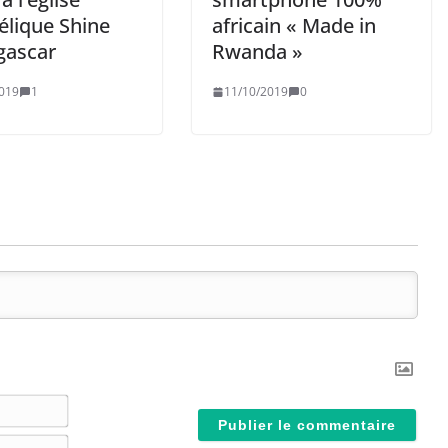
élique Shine
africain « Made in
ascar
Rwanda »
019
1
11/10/2019
0
N
o
E