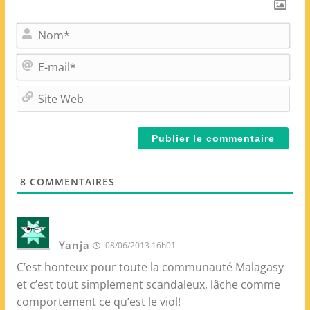
N
o
m
E
*
-
m
S
a
i
i
t
l
e
*
W
e
8
COMMENTAIRES
b
Yanja
08/06/2013 16h01
C’est honteux pour toute la communauté Malagasy
et c’est tout simplement scandaleux, lâche comme
comportement ce qu’est le viol!