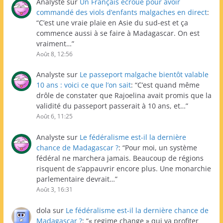
Analyste
sur
Un Français écroué pour avoir
commandé des viols d’enfants malgaches en direct
:
“
C’est une vraie plaie en Asie du sud-est et ça
commence aussi à se faire à Madagascar. On est
vraiment…
”
Août 8, 12:56
Analyste
sur
Le passeport malgache bientôt valable
10 ans : voici ce que l’on sait
: “
C’est quand même
drôle de constater que Rajoelina avait promis que la
validité du passeport passerait à 10 ans, et…
”
Août 6, 11:25
Analyste
sur
Le fédéralisme est-il la dernière
chance de Madagascar ?
: “
Pour moi, un système
fédéral ne marchera jamais. Beaucoup de régions
risquent de s’appauvrir encore plus. Une monarchie
parlementaire devrait…
”
Août 3, 16:31
dola
sur
Le fédéralisme est-il la dernière chance de
Madagascar ?
: “
« regime change » qui va profiter