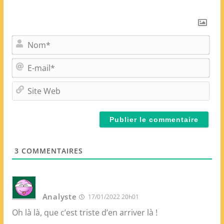
N
o
m
E
*
-
m
S
a
i
i
t
l
e
*
W
e
3
COMMENTAIRES
b
Analyste
17/01/2022 20h01
Oh là là, que c’est triste d’en arriver là !