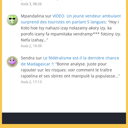
Août 3, 08:26
Mpandalina
sur
VIDEO. Un jeune vendeur ambulant
surprend des touristes en parlant 5 langues
: “
Hoy i
Koto hoe tsy nahazo izay nolazainy akory izy, ka
porofo izany fa mpamitaka vendramp*** fotsiny izy.
Nefa izahay…
”
Août 2, 19:39
Sendra
sur
Le fédéralisme est-il la dernière chance
de Madagascar ?
: “
Bonne analyse. Juste pour
rajouter sur les risques: voir comment le traître
rajoelina et ses sbires ont manipulé la populasse…
”
Août 2, 17:13