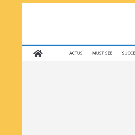
Passer
au
contenu
ACTUS
MUST SEE
SUCCE