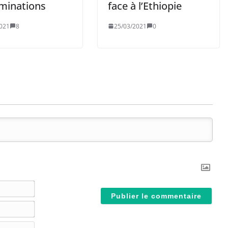
minations
face à l’Ethiopie
021
8
25/03/2021
0
N
o
E
m
-
*
S