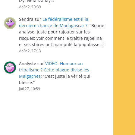
izy. Nefa izahay…
”
Août 2, 19:39
Sendra
sur
Le fédéralisme est-il la
dernière chance de Madagascar ?
: “
Bonne
analyse. Juste pour rajouter sur les
risques: voir comment le traître rajoelina
et ses sbires ont manipulé la populasse…
”
Août 2, 17:13
Analyste
sur
VIDEO. Humour ou
tribalisme ? Cette blague divise les
Malgaches
: “
C’est juste la vérité qui
blesse.
”
Juil 27, 10:59