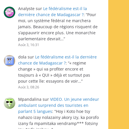
Analyste
sur
Le fédéralisme est-il la
dernière chance de Madagascar ?
: “
Pour
moi, un système fédéral ne marchera
jamais. Beaucoup de régions risquent de
s’appauvrir encore plus. Une monarchie
parlementaire devrait…
”
Août 3, 16:31
dola
sur
Le fédéralisme est-il la dernière
chance de Madagascar ?
: “
« regime
change » qui va profiter encore et
toujours à « QUI » déjà et surtout pas
pour cette île: essayons de voir…
”
Août 3, 08:26
Mpandalina
sur
VIDEO. Un jeune vendeur
ambulant surprend des touristes en
parlant 5 langues
: “
Hoy i Koto hoe tsy
nahazo izay nolazainy akory izy, ka porofo
izany fa mpamitaka vendramp*** fotsiny