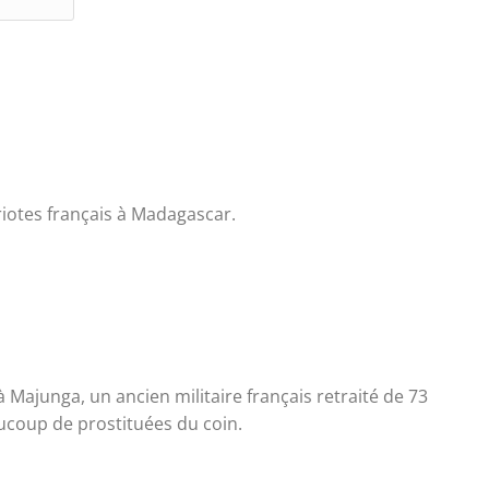
m
i
a
t
i
e
l
W
*
e
b
iotes français à Madagascar.
 à Majunga, un ancien militaire français retraité de 73
beaucoup de prostituées du coin.