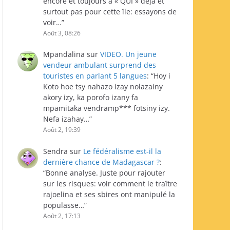
encore et toujours à « QUI » déjà et
surtout pas pour cette île: essayons de
voir…
”
Août 3, 08:26
Mpandalina
sur
VIDEO. Un jeune
vendeur ambulant surprend des
touristes en parlant 5 langues
: “
Hoy i
Koto hoe tsy nahazo izay nolazainy
akory izy, ka porofo izany fa
mpamitaka vendramp*** fotsiny izy.
Nefa izahay…
”
Août 2, 19:39
Sendra
sur
Le fédéralisme est-il la
dernière chance de Madagascar ?
:
“
Bonne analyse. Juste pour rajouter
sur les risques: voir comment le traître
rajoelina et ses sbires ont manipulé la
populasse…
”
Août 2, 17:13