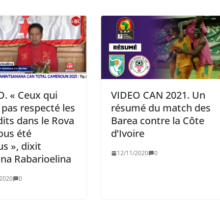
. « Ceux qui
VIDEO CAN 2021. Un
 pas respecté les
résumé du match des
dits dans le Rova
Barea contre la Côte
ous été
d’Ivoire
s », dixit
12/11/2020
0
na Rabarioelina
/2020
0