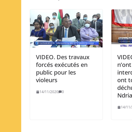
VIDEO. Des travaux
VIDEO
forcés exécutés en
n’ont
public pour les
inter
violeurs
ont t
déchu
14/11/2020
0
Ndria
14/11