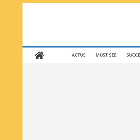
Passer
au
contenu
ACTUS
MUST SEE
SUCCE