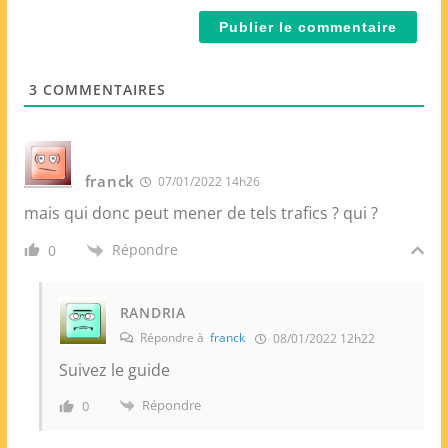
i
t
l
e
*
W
e
3
COMMENTAIRES
b
franck
07/01/2022 14h26
mais qui donc peut mener de tels trafics ? qui ?
Répondre
0
RANDRIA
Répondre à
franck
08/01/2022 12h22
Suivez le guide
Répondre
0