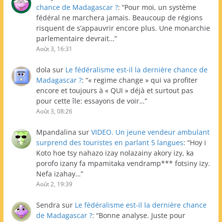
chance de Madagascar ?
: “
Pour moi, un système
fédéral ne marchera jamais. Beaucoup de régions
risquent de s’appauvrir encore plus. Une monarchie
parlementaire devrait…
”
Août 3, 16:31
dola
sur
Le fédéralisme est-il la dernière chance de
Madagascar ?
: “
« regime change » qui va profiter
encore et toujours à « QUI » déjà et surtout pas
pour cette île: essayons de voir…
”
Août 3, 08:26
Mpandalina
sur
VIDEO. Un jeune vendeur ambulant
surprend des touristes en parlant 5 langues
: “
Hoy i
Koto hoe tsy nahazo izay nolazainy akory izy, ka
porofo izany fa mpamitaka vendramp*** fotsiny izy.
Nefa izahay…
”
Août 2, 19:39
Sendra
sur
Le fédéralisme est-il la dernière chance
de Madagascar ?
: “
Bonne analyse. Juste pour