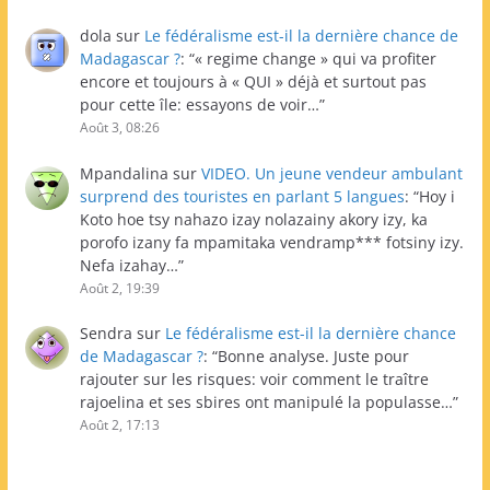
dola
sur
Le fédéralisme est-il la dernière chance de
Madagascar ?
: “
« regime change » qui va profiter
encore et toujours à « QUI » déjà et surtout pas
pour cette île: essayons de voir…
”
Août 3, 08:26
Mpandalina
sur
VIDEO. Un jeune vendeur ambulant
surprend des touristes en parlant 5 langues
: “
Hoy i
Koto hoe tsy nahazo izay nolazainy akory izy, ka
porofo izany fa mpamitaka vendramp*** fotsiny izy.
Nefa izahay…
”
Août 2, 19:39
Sendra
sur
Le fédéralisme est-il la dernière chance
de Madagascar ?
: “
Bonne analyse. Juste pour
rajouter sur les risques: voir comment le traître
rajoelina et ses sbires ont manipulé la populasse…
”
Août 2, 17:13