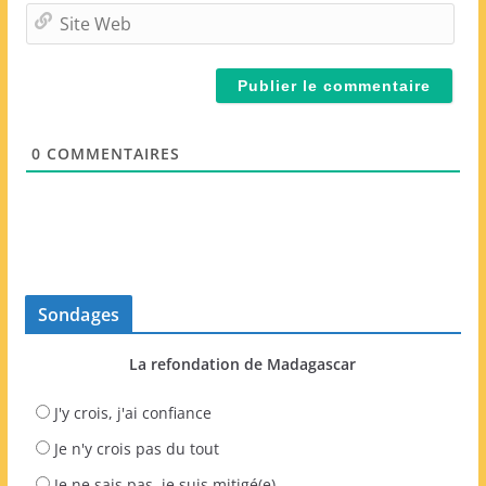
m
S
a
i
i
t
l
e
*
W
e
0
COMMENTAIRES
b
Sondages
La refondation de Madagascar
J'y crois, j'ai confiance
Je n'y crois pas du tout
Je ne sais pas, je suis mitigé(e)