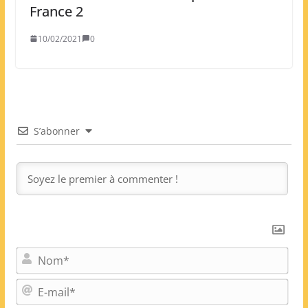
France 2
10/02/2021
0
S’abonner
N
o
m
E
*
-