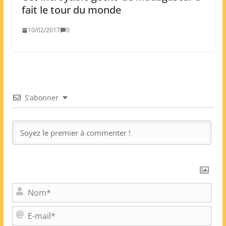
fait le tour du monde
10/02/2017
0
S’abonner
N
o
m
E
*
-