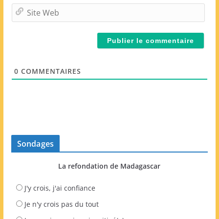
m
S
a
i
i
t
l
e
*
W
e
0
COMMENTAIRES
b
Sondages
La refondation de Madagascar
J'y crois, j'ai confiance
Je n'y crois pas du tout