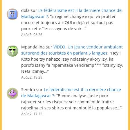
dola
sur
Le fédéralisme est-il la dernière chance de
Madagascar ?
: “
« regime change » qui va profiter
encore et toujours à « QUI » déjà et surtout pas
pour cette île: essayons de voir…
”
Août 3, 08:26
Mpandalina
sur
VIDEO. Un jeune vendeur ambulant
surprend des touristes en parlant 5 langues
: “
Hoy i
Koto hoe tsy nahazo izay nolazainy akory izy, ka
porofo izany fa mpamitaka vendramp*** fotsiny izy.
Nefa izahay…
”
Août 2, 19:39
Sendra
sur
Le fédéralisme est-il la dernière chance
de Madagascar ?
: “
Bonne analyse. Juste pour
rajouter sur les risques: voir comment le traître
rajoelina et ses sbires ont manipulé la populasse…
”
Août 2, 17:13