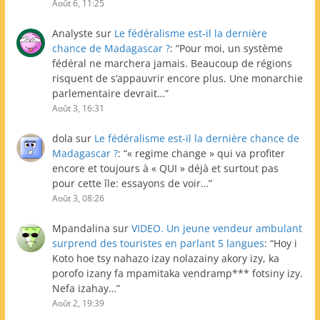
Août 6, 11:25
Analyste
sur
Le fédéralisme est-il la dernière
chance de Madagascar ?
: “
Pour moi, un système
fédéral ne marchera jamais. Beaucoup de régions
risquent de s’appauvrir encore plus. Une monarchie
parlementaire devrait…
”
Août 3, 16:31
dola
sur
Le fédéralisme est-il la dernière chance de
Madagascar ?
: “
« regime change » qui va profiter
encore et toujours à « QUI » déjà et surtout pas
pour cette île: essayons de voir…
”
Août 3, 08:26
Mpandalina
sur
VIDEO. Un jeune vendeur ambulant
surprend des touristes en parlant 5 langues
: “
Hoy i
Koto hoe tsy nahazo izay nolazainy akory izy, ka
porofo izany fa mpamitaka vendramp*** fotsiny izy.
Nefa izahay…
”
Août 2, 19:39