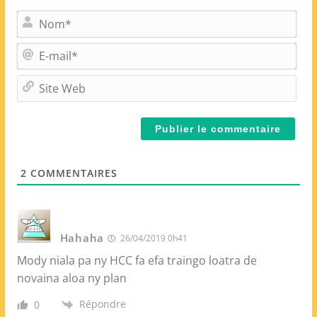
N
o
m
E
*
-
m
S
a
i
i
t
l
e
*
W
e
2
COMMENTAIRES
b
Hahaha
26/04/2019 0h41
Mody niala pa ny HCC fa efa traingo loatra de
novaina aloa ny plan
Répondre
0