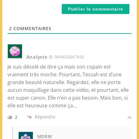
i
t
l
e
*
W
e
2
COMMENTAIRES
b
Analyste
04/04/2024 7h32
Je suis désolé de dire ça mais son copain est
vraiment très moche. Pourtant, Tessah est d’une
grande beauté naturelle. Regardez, elle ne porte
aucun maquillage dans cette vidéo, et pourtant, elle
est super canon. Elle n’en a pas besoin. Mais bon, si
elle est heureuse comme ça…
Répondre
2
MDRM