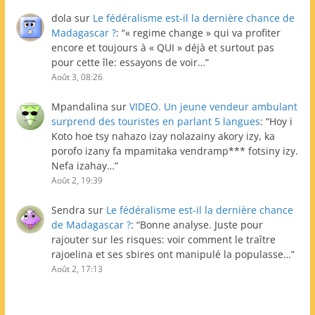
dola
sur
Le fédéralisme est-il la dernière chance de
Madagascar ?
: “
« regime change » qui va profiter
encore et toujours à « QUI » déjà et surtout pas
pour cette île: essayons de voir…
”
Août 3, 08:26
Mpandalina
sur
VIDEO. Un jeune vendeur ambulant
surprend des touristes en parlant 5 langues
: “
Hoy i
Koto hoe tsy nahazo izay nolazainy akory izy, ka
porofo izany fa mpamitaka vendramp*** fotsiny izy.
Nefa izahay…
”
Août 2, 19:39
Sendra
sur
Le fédéralisme est-il la dernière chance
de Madagascar ?
: “
Bonne analyse. Juste pour
rajouter sur les risques: voir comment le traître
rajoelina et ses sbires ont manipulé la populasse…
”
Août 2, 17:13