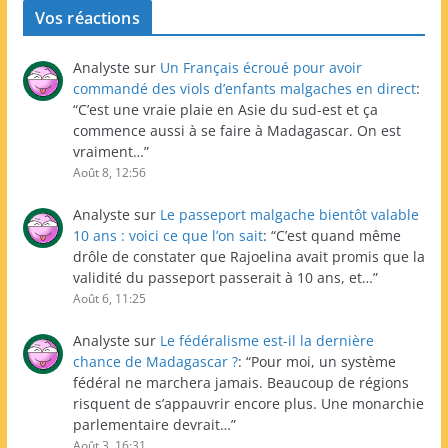
Vos réactions
Analyste
sur
Un Français écroué pour avoir
commandé des viols d’enfants malgaches en direct
:
“
C’est une vraie plaie en Asie du sud-est et ça
commence aussi à se faire à Madagascar. On est
vraiment…
”
Août 8, 12:56
Analyste
sur
Le passeport malgache bientôt valable
10 ans : voici ce que l’on sait
: “
C’est quand même
drôle de constater que Rajoelina avait promis que la
validité du passeport passerait à 10 ans, et…
”
Août 6, 11:25
Analyste
sur
Le fédéralisme est-il la dernière
chance de Madagascar ?
: “
Pour moi, un système
fédéral ne marchera jamais. Beaucoup de régions
risquent de s’appauvrir encore plus. Une monarchie
parlementaire devrait…
”
Août 3, 16:31