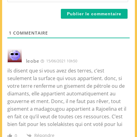
i
i
t
l
e
*
W
e
1
COMMENTAIRE
b
leobe
15/06/2021 10h50
ils disent que si vous avez des terres, c’est
seulement la surface qui vous appartient. donc, si
votre terre renferme un gisement de pétrole ou de
diamants, elle appartient automatiquement au
gouverne et ment. Donc, il ne faut pas rêver, tout
gisement a madagougou appartient a Rajoelina et il
en fait ce qu’il veut de toutes ces ressources. C’est
bien fait pour les solelakistes qui ont voté pour lui
Répondre
0