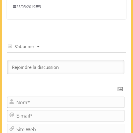
25/05/2019
5
S’abonner
N
o
m
E
*
-
m
S
a