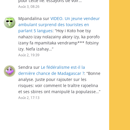
pour cette île: essayons de voir…
”
Août 3, 08:26
Mpandalina
sur
VIDEO. Un jeune vendeur
ambulant surprend des touristes en
parlant 5 langues
: “
Hoy i Koto hoe tsy
nahazo izay nolazainy akory izy, ka porofo
izany fa mpamitaka vendramp*** fotsiny
izy. Nefa izahay…
”
Août 2, 19:39
Sendra
sur
Le fédéralisme est-il la
dernière chance de Madagascar ?
: “
Bonne
analyse. Juste pour rajouter sur les
risques: voir comment le traître rajoelina
et ses sbires ont manipulé la populasse…
”
Août 2, 17:13