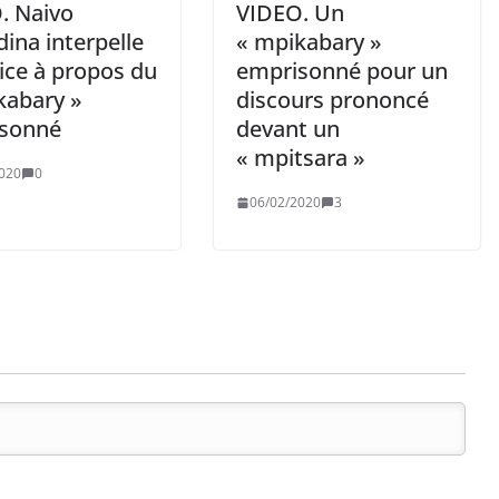
. Naivo
VIDEO. Un
ina interpelle
« mpikabary »
tice à propos du
emprisonné pour un
kabary »
discours prononcé
sonné
devant un
« mpitsara »
020
0
06/02/2020
3