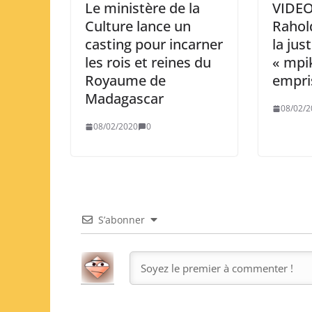
Le ministère de la
VIDEO
Culture lance un
Rahold
casting pour incarner
la jus
les rois et reines du
« mpi
Royaume de
empri
Madagascar
08/02/2
08/02/2020
0
S’abonner