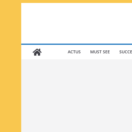
Passer
au
contenu
ACTUS
MUST SEE
SUCCE