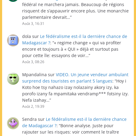
fédéral ne marchera jamais. Beaucoup de régions
risquent de s’appauvrir encore plus. Une monarchie
parlementaire devrait…
”
Août 3, 16:31
dola
sur
Le fédéralisme est-il la dernière chance de
Madagascar ?
: “
« regime change » qui va profiter
encore et toujours à « QUI » déjà et surtout pas
pour cette île: essayons de voir…
”
Août 3, 08:26
Mpandalina
sur
VIDEO. Un jeune vendeur ambulant
surprend des touristes en parlant 5 langues
: “
Hoy i
Koto hoe tsy nahazo izay nolazainy akory izy, ka
porofo izany fa mpamitaka vendramp*** fotsiny izy.
Nefa izahay…
”
Août 2, 19:39
Sendra
sur
Le fédéralisme est-il la dernière chance
de Madagascar ?
: “
Bonne analyse. Juste pour
rajouter sur les risques: voir comment le traître