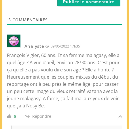
l
e
*
W
e
5
COMMENTAIRES
b
Analyste
09/05/2022 17h35
François Vigier, 60 ans. Et sa femme malagasy, elle a
quel âge ? A vue d’oeil, environ 28/30 ans. C’est pour
ça qu’elle a pas voulu dire son âge ? Elle a honte ?
Heureusement que les couples mixtes du début du
reportage ont à peu près le même âge, pour casser
un peu cette image du vieux retraité vazaha avec la
jeune malagasy. A force, ça fait mal aux yeux de voir
que ça à Nosy Be.
Répondre
6