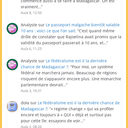
commence aussi à se faire à Madagascar. On est
vraiment…
”
Août 8, 12:56
Analyste
sur
Le passeport malgache bientôt valable
10 ans : voici ce que l’on sait
: “
C’est quand même
drôle de constater que Rajoelina avait promis que la
validité du passeport passerait à 10 ans, et…
”
Août 6, 11:25
Analyste
sur
Le fédéralisme est-il la dernière
chance de Madagascar ?
: “
Pour moi, un système
fédéral ne marchera jamais. Beaucoup de régions
risquent de s’appauvrir encore plus. Une monarchie
parlementaire devrait…
”
Août 3, 16:31
dola
sur
Le fédéralisme est-il la dernière chance de
Madagascar ?
: “
« regime change » qui va profiter
encore et toujours à « QUI » déjà et surtout pas
pour cette île: essayons de voir…
”
Août 3, 08:26