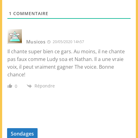
*
W
e
1
COMMENTAIRE
b
Musicos
20/05/2020 14h57
Il chante super bien ce gars. Au moins, il ne chante
pas faux comme Ludy soa et Nathan. Il a une vraie
voix, il peut vraiment gagner The voice. Bonne
chance!
Répondre
0
Sondages