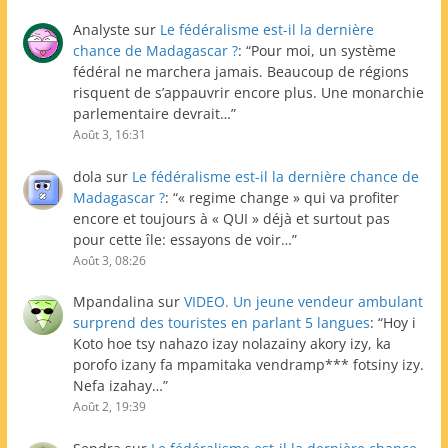
Analyste
sur
Le fédéralisme est-il la dernière
chance de Madagascar ?
: “
Pour moi, un système
fédéral ne marchera jamais. Beaucoup de régions
risquent de s’appauvrir encore plus. Une monarchie
parlementaire devrait…
”
Août 3, 16:31
dola
sur
Le fédéralisme est-il la dernière chance de
Madagascar ?
: “
« regime change » qui va profiter
encore et toujours à « QUI » déjà et surtout pas
pour cette île: essayons de voir…
”
Août 3, 08:26
Mpandalina
sur
VIDEO. Un jeune vendeur ambulant
surprend des touristes en parlant 5 langues
: “
Hoy i
Koto hoe tsy nahazo izay nolazainy akory izy, ka
porofo izany fa mpamitaka vendramp*** fotsiny izy.
Nefa izahay…
”
Août 2, 19:39