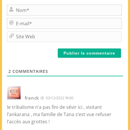
N
o
m
E
*
-
m
S
a
i
i
t
l
e
*
W
e
2
COMMENTAIRES
b
franck
03/12/2022 9h30
le tribalisme n’a pas fini de sévir ici , visitant
l’ankarana , ma famille de Tana s’est vue refuser
l’accès aux grottes !