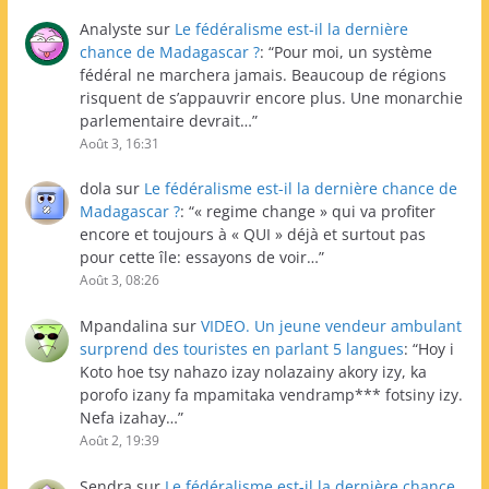
Analyste
sur
Le fédéralisme est-il la dernière
chance de Madagascar ?
: “
Pour moi, un système
fédéral ne marchera jamais. Beaucoup de régions
risquent de s’appauvrir encore plus. Une monarchie
parlementaire devrait…
”
Août 3, 16:31
dola
sur
Le fédéralisme est-il la dernière chance de
Madagascar ?
: “
« regime change » qui va profiter
encore et toujours à « QUI » déjà et surtout pas
pour cette île: essayons de voir…
”
Août 3, 08:26
Mpandalina
sur
VIDEO. Un jeune vendeur ambulant
surprend des touristes en parlant 5 langues
: “
Hoy i
Koto hoe tsy nahazo izay nolazainy akory izy, ka
porofo izany fa mpamitaka vendramp*** fotsiny izy.
Nefa izahay…
”
Août 2, 19:39
Sendra
sur
Le fédéralisme est-il la dernière chance