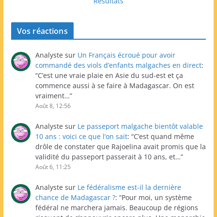
Résultats
Vos réactions
Analyste
sur
Un Français écroué pour avoir
commandé des viols d’enfants malgaches en direct
:
“
C’est une vraie plaie en Asie du sud-est et ça
commence aussi à se faire à Madagascar. On est
vraiment…
”
Août 8, 12:56
Analyste
sur
Le passeport malgache bientôt valable
10 ans : voici ce que l’on sait
: “
C’est quand même
drôle de constater que Rajoelina avait promis que la
validité du passeport passerait à 10 ans, et…
”
Août 6, 11:25
Analyste
sur
Le fédéralisme est-il la dernière
chance de Madagascar ?
: “
Pour moi, un système
fédéral ne marchera jamais. Beaucoup de régions