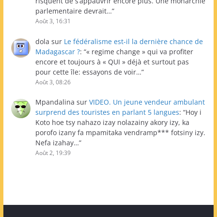
risquent de s’appauvrir encore plus. Une monarchie
parlementaire devrait…
”
Août 3, 16:31
dola
sur
Le fédéralisme est-il la dernière chance de
Madagascar ?
: “
« regime change » qui va profiter
encore et toujours à « QUI » déjà et surtout pas
pour cette île: essayons de voir…
”
Août 3, 08:26
Mpandalina
sur
VIDEO. Un jeune vendeur ambulant
surprend des touristes en parlant 5 langues
: “
Hoy i
Koto hoe tsy nahazo izay nolazainy akory izy, ka
porofo izany fa mpamitaka vendramp*** fotsiny izy.
Nefa izahay…
”
Août 2, 19:39