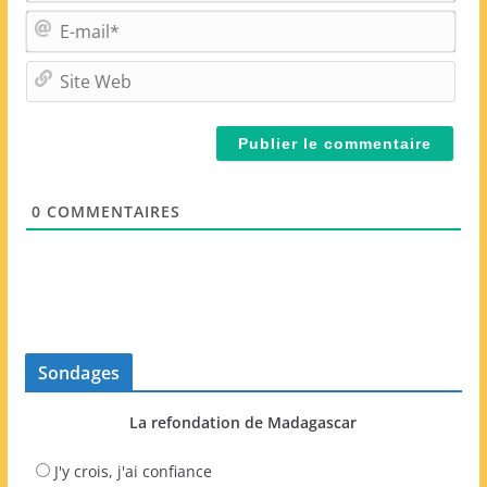
m
E
*
-
m
S
a
i
i
t
l
e
*
W
e
0
COMMENTAIRES
b
Sondages
La refondation de Madagascar
J'y crois, j'ai confiance