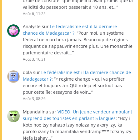
drôle de constater que Rajoelina avait promis que la
validité du passeport passerait à 10 ans, et…
”
Août 6, 11:25
Analyste
sur
Le fédéralisme est-il la dernière
chance de Madagascar ?
: “
Pour moi, un système
fédéral ne marchera jamais. Beaucoup de régions
risquent de s’appauvrir encore plus. Une monarchie
parlementaire devrait…
”
Août 3, 16:31
dola
sur
Le fédéralisme est-il la dernière chance de
Madagascar ?
: “
« regime change » qui va profiter
encore et toujours à « QUI » déjà et surtout pas
pour cette île: essayons de voir…
”
Août 3, 08:26
Mpandalina
sur
VIDEO. Un jeune vendeur ambulant
surprend des touristes en parlant 5 langues
: “
Hoy i
Koto hoe tsy nahazo izay nolazainy akory izy, ka
porofo izany fa mpamitaka vendramp*** fotsiny izy.
Nefa izahay…
”