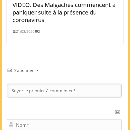
VIDEO. Des Malgaches commencent à
paniquer suite à la présence du
coronavirus
21/03/2020
2
S’abonner
N
o