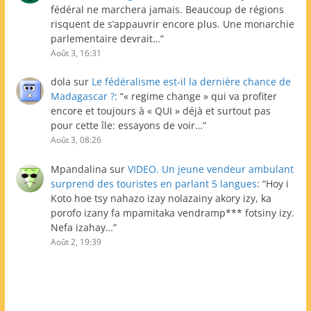
fédéral ne marchera jamais. Beaucoup de régions
risquent de s’appauvrir encore plus. Une monarchie
parlementaire devrait…
”
Août 3, 16:31
dola
sur
Le fédéralisme est-il la dernière chance de
Madagascar ?
: “
« regime change » qui va profiter
encore et toujours à « QUI » déjà et surtout pas
pour cette île: essayons de voir…
”
Août 3, 08:26
Mpandalina
sur
VIDEO. Un jeune vendeur ambulant
surprend des touristes en parlant 5 langues
: “
Hoy i
Koto hoe tsy nahazo izay nolazainy akory izy, ka
porofo izany fa mpamitaka vendramp*** fotsiny izy.
Nefa izahay…
”
Août 2, 19:39