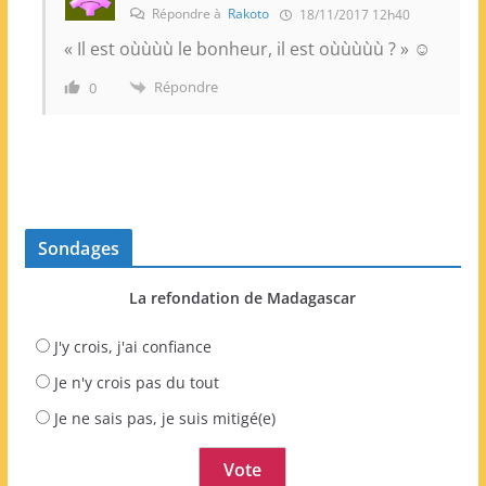
Répondre à
Rakoto
18/11/2017 12h40
« Il est oùùùù le bonheur, il est oùùùùù ? » ☺
Répondre
0
Sondages
La refondation de Madagascar
J'y crois, j'ai confiance
Je n'y crois pas du tout
Je ne sais pas, je suis mitigé(e)