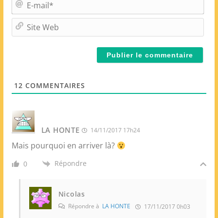
E
*
-
m
S
a
i
i
t
l
e
*
W
e
12
COMMENTAIRES
b
LA HONTE
14/11/2017 17h24
Mais pourquoi en arriver là?
Répondre
0
Nicolas
Répondre à
LA HONTE
17/11/2017 0h03