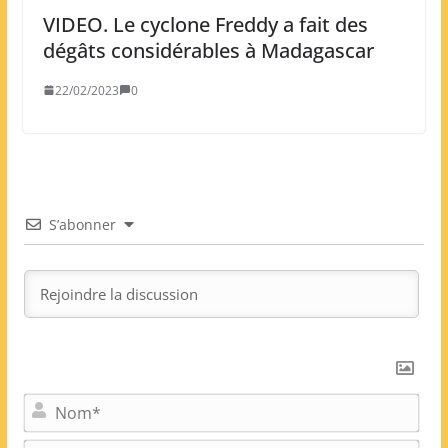
VIDEO. Le cyclone Freddy a fait des
dégâts considérables à Madagascar
22/02/2023
0
S’abonner
N
o
m