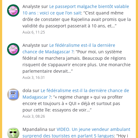
Analyste
sur
Le passeport malgache bientôt valable
10 ans : voici ce que l’on sait
: “
C’est quand même
drôle de constater que Rajoelina avait promis que la
validité du passeport passerait à 10 ans, et…
”
Août 6, 11:25
Analyste
sur
Le fédéralisme est-il la dernière
chance de Madagascar ?
: “
Pour moi, un système
fédéral ne marchera jamais. Beaucoup de régions
risquent de s’appauvrir encore plus. Une monarchie
parlementaire devrait…
”
Août 3, 16:31
dola
sur
Le fédéralisme est-il la dernière chance de
Madagascar ?
: “
« regime change » qui va profiter
encore et toujours à « QUI » déjà et surtout pas
pour cette île: essayons de voir…
”
Août 3, 08:26
Mpandalina
sur
VIDEO. Un jeune vendeur ambulant
surprend des touristes en parlant 5 langues
: “
Hoy i