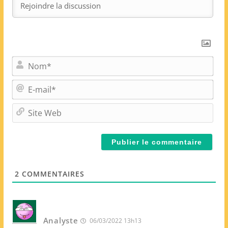
N
o
m
E
*
-
m
S
a
i
i
t
l
e
*
W
e
2
COMMENTAIRES
b
Analyste
06/03/2022 13h13