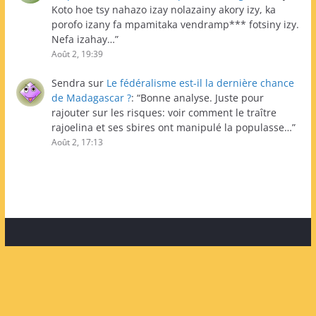
Koto hoe tsy nahazo izay nolazainy akory izy, ka
porofo izany fa mpamitaka vendramp*** fotsiny izy.
Nefa izahay…
”
Août 2, 19:39
Sendra
sur
Le fédéralisme est-il la dernière chance
de Madagascar ?
: “
Bonne analyse. Juste pour
rajouter sur les risques: voir comment le traître
rajoelina et ses sbires ont manipulé la populasse…
”
Août 2, 17:13