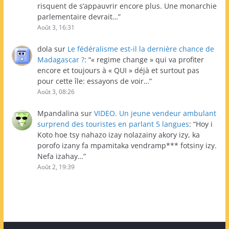
risquent de s’appauvrir encore plus. Une monarchie
parlementaire devrait…
”
Août 3, 16:31
dola
sur
Le fédéralisme est-il la dernière chance de
Madagascar ?
: “
« regime change » qui va profiter
encore et toujours à « QUI » déjà et surtout pas
pour cette île: essayons de voir…
”
Août 3, 08:26
Mpandalina
sur
VIDEO. Un jeune vendeur ambulant
surprend des touristes en parlant 5 langues
: “
Hoy i
Koto hoe tsy nahazo izay nolazainy akory izy, ka
porofo izany fa mpamitaka vendramp*** fotsiny izy.
Nefa izahay…
”
Août 2, 19:39