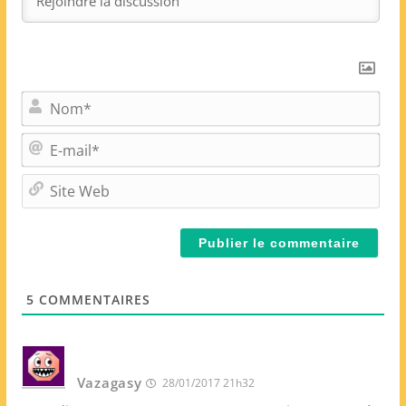
N
o
m
E
*
-
m
S
a
i
i
t
l
e
*
W
e
5
COMMENTAIRES
b
Vazagasy
28/01/2017 21h32