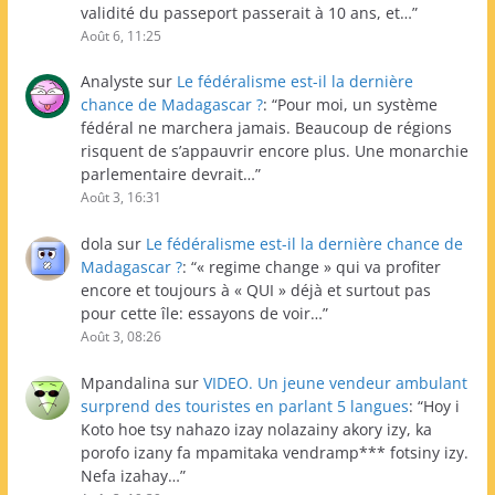
validité du passeport passerait à 10 ans, et…
”
Août 6, 11:25
Analyste
sur
Le fédéralisme est-il la dernière
chance de Madagascar ?
: “
Pour moi, un système
fédéral ne marchera jamais. Beaucoup de régions
risquent de s’appauvrir encore plus. Une monarchie
parlementaire devrait…
”
Août 3, 16:31
dola
sur
Le fédéralisme est-il la dernière chance de
Madagascar ?
: “
« regime change » qui va profiter
encore et toujours à « QUI » déjà et surtout pas
pour cette île: essayons de voir…
”
Août 3, 08:26
Mpandalina
sur
VIDEO. Un jeune vendeur ambulant
surprend des touristes en parlant 5 langues
: “
Hoy i
Koto hoe tsy nahazo izay nolazainy akory izy, ka
porofo izany fa mpamitaka vendramp*** fotsiny izy.
Nefa izahay…
”