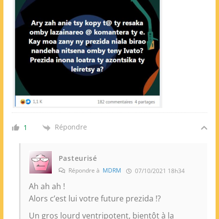
Répondre
1
Pasteurisé
Répondre à
MDRM
07/10/2021 18h34
Ah ah ah !
Alors c’est lui votre future prezida !?
Un gros lourd ventripotent, bientôt à la