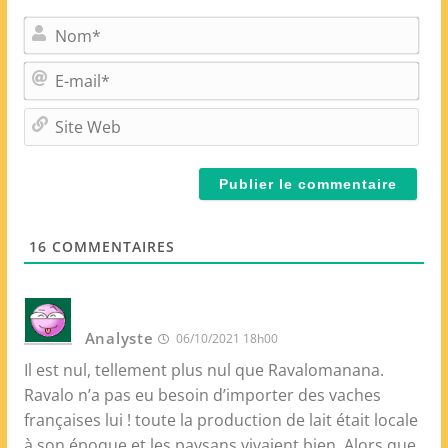
N
o
m
E
*
-
m
S
a
i
i
t
l
e
*
W
e
16
COMMENTAIRES
b
Analyste
06/10/2021 18h00
Il est nul, tellement plus nul que Ravalomanana.
Ravalo n’a pas eu besoin d’importer des vaches
françaises lui ! toute la production de lait était locale
à son époque et les paysans vivaient bien. Alors que