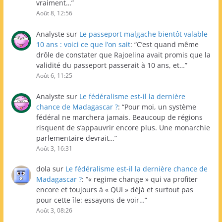
vraiment…
”
Août 8, 12:56
Analyste
sur
Le passeport malgache bientôt valable
10 ans : voici ce que l’on sait
: “
C’est quand même
drôle de constater que Rajoelina avait promis que la
validité du passeport passerait à 10 ans, et…
”
Août 6, 11:25
Analyste
sur
Le fédéralisme est-il la dernière
chance de Madagascar ?
: “
Pour moi, un système
fédéral ne marchera jamais. Beaucoup de régions
risquent de s’appauvrir encore plus. Une monarchie
parlementaire devrait…
”
Août 3, 16:31
dola
sur
Le fédéralisme est-il la dernière chance de
Madagascar ?
: “
« regime change » qui va profiter
encore et toujours à « QUI » déjà et surtout pas
pour cette île: essayons de voir…
”
Août 3, 08:26