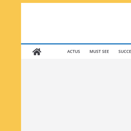
Passer
au
contenu
ACTUS
MUST SEE
SUCCE