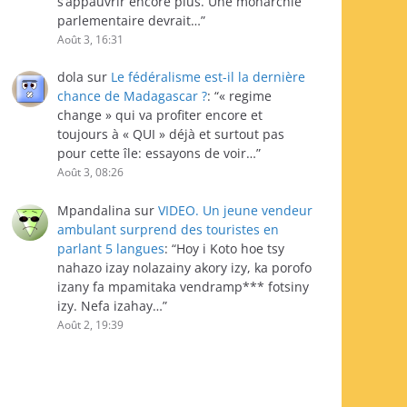
s’appauvrir encore plus. Une monarchie
parlementaire devrait…
”
Août 3, 16:31
dola
sur
Le fédéralisme est-il la dernière
chance de Madagascar ?
: “
« regime
change » qui va profiter encore et
toujours à « QUI » déjà et surtout pas
pour cette île: essayons de voir…
”
Août 3, 08:26
Mpandalina
sur
VIDEO. Un jeune vendeur
ambulant surprend des touristes en
parlant 5 langues
: “
Hoy i Koto hoe tsy
nahazo izay nolazainy akory izy, ka porofo
izany fa mpamitaka vendramp*** fotsiny
izy. Nefa izahay…
”
Août 2, 19:39