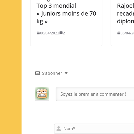
Top 3 mondial
Rajoel
« Juniors moins de 70
recad
kg »
diplo
06/04/2023
2
05/04/2
S’abonner