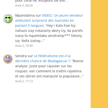
pour cette île: essayons de voir…
”
Août 3, 08:26
Mpandalina
sur
VIDEO. Un jeune vendeur
ambulant surprend des touristes en
parlant 5 langues
: “
Hoy i Koto hoe tsy
nahazo izay nolazainy akory izy, ka porofo
izany fa mpamitaka vendramp*** fotsiny
izy. Nefa izahay…
”
Août 2, 19:39
Sendra
sur
Le fédéralisme est-il la
dernière chance de Madagascar ?
: “
Bonne
analyse. Juste pour rajouter sur les
risques: voir comment le traître rajoelina
et ses sbires ont manipulé la populasse…
”
Août 2, 17:13