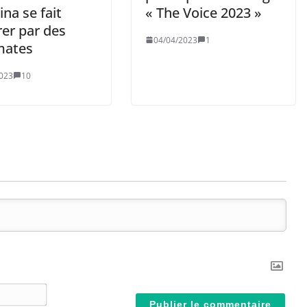
ina se fait
« The Voice 2023 »
rer par des
04/04/2023
1
mates
023
10
N
o