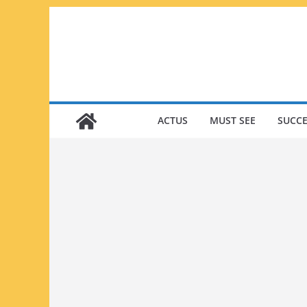
Passer
au
contenu
ACTUS
MUST SEE
SUCCE