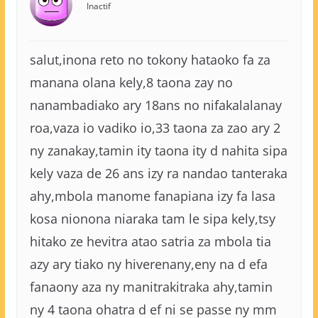
Inactif
salut,inona reto no tokony hataoko fa za
manana olana kely,8 taona zay no
nanambadiako ary 18ans no nifakalalanay
roa,vaza io vadiko io,33 taona za zao ary 2
ny zanakay,tamin ity taona ity d nahita sipa
kely vaza de 26 ans izy ra nandao tanteraka
ahy,mbola manome fanapiana izy fa lasa
kosa nionona niaraka tam le sipa kely,tsy
hitako ze hevitra atao satria za mbola tia
azy ary tiako ny hiverenany,eny na d efa
fanaony aza ny manitrakitraka ahy,tamin
ny 4 taona ohatra d ef ni se passe ny mm