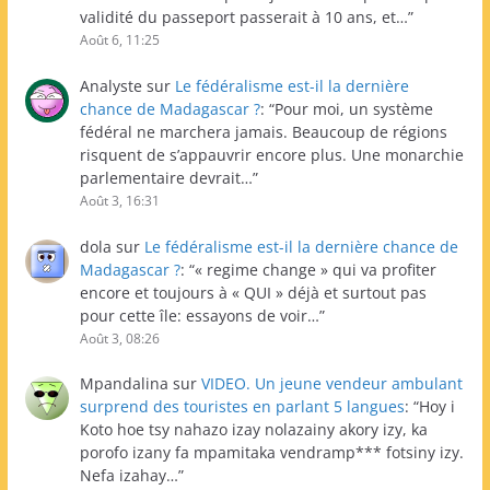
validité du passeport passerait à 10 ans, et…
”
Août 6, 11:25
Analyste
sur
Le fédéralisme est-il la dernière
chance de Madagascar ?
: “
Pour moi, un système
fédéral ne marchera jamais. Beaucoup de régions
risquent de s’appauvrir encore plus. Une monarchie
parlementaire devrait…
”
Août 3, 16:31
dola
sur
Le fédéralisme est-il la dernière chance de
Madagascar ?
: “
« regime change » qui va profiter
encore et toujours à « QUI » déjà et surtout pas
pour cette île: essayons de voir…
”
Août 3, 08:26
Mpandalina
sur
VIDEO. Un jeune vendeur ambulant
surprend des touristes en parlant 5 langues
: “
Hoy i
Koto hoe tsy nahazo izay nolazainy akory izy, ka
porofo izany fa mpamitaka vendramp*** fotsiny izy.
Nefa izahay…
”