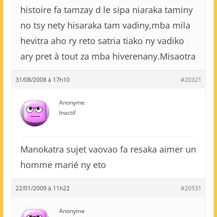
histoire fa tamzay d le sipa niaraka taminy
no tsy nety hisaraka tam vadiny,mba mila
hevitra aho ry reto satria tiako ny vadiko
ary pret à tout za mba hiverenany.Misaotra
31/08/2008 à 17h10
#20321
Anonyme
Inactif
Manokatra sujet vaovao fa resaka aimer un
homme marié ny eto
22/01/2009 à 11h22
#20531
Anonyme