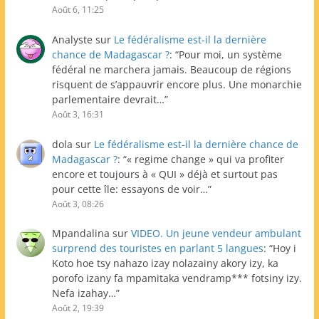
Août 6, 11:25
Analyste
sur
Le fédéralisme est-il la dernière
chance de Madagascar ?
: “
Pour moi, un système
fédéral ne marchera jamais. Beaucoup de régions
risquent de s’appauvrir encore plus. Une monarchie
parlementaire devrait…
”
Août 3, 16:31
dola
sur
Le fédéralisme est-il la dernière chance de
Madagascar ?
: “
« regime change » qui va profiter
encore et toujours à « QUI » déjà et surtout pas
pour cette île: essayons de voir…
”
Août 3, 08:26
Mpandalina
sur
VIDEO. Un jeune vendeur ambulant
surprend des touristes en parlant 5 langues
: “
Hoy i
Koto hoe tsy nahazo izay nolazainy akory izy, ka
porofo izany fa mpamitaka vendramp*** fotsiny izy.
Nefa izahay…
”
Août 2, 19:39