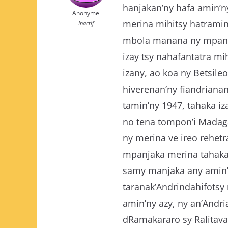
hanjakan’ny hafa amin’ny
Anonyme
merina mihitsy hatramin’
Inactif
mbola manana ny mpando
izay tsy nahafantatra m
izany, ao koa ny Betsil
hiverenan’ny fiandriana
tamin’ny 1947, tahaka iz
no tena tompon’i Madag
ny merina ve ireo rehetr
mpanjaka merina tahaka 
samy manjaka any amin’n
taranak’Andrindahifotsy
amin’ny azy, ny an’Andr
dRamakararo sy Ralitava