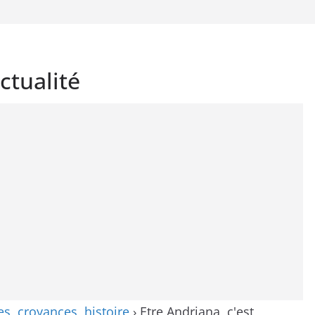
ctualité
, croyances, histoire
›
Etre Andriana, c'est