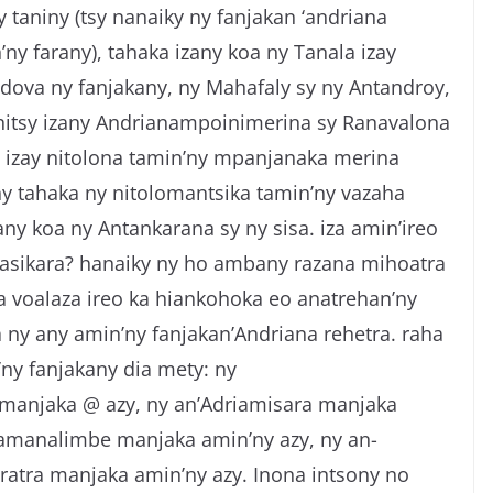
 taniny (tsy nanaiky ny fanjakan ‘andriana
ny farany), tahaka izany koa ny Tanala izay
va ny fanjakany, ny Mahafaly sy ny Antandroy,
ihitsy izany Andrianampoinimerina sy Ranavalona
eo izay nitolona tamin’ny mpanjanaka merina
ny tahaka ny nitolomantsika tamin’ny vazaha
any koa ny Antankarana sy ny sisa. iza amin’ireo
asikara? hanaiky ny ho ambany razana mihoatra
a voalaza ireo ka hiankohoka eo anatrehan’ny
ny any amin’ny fanjakan’Andriana rehetra. raha
y fanjakany dia mety: ny
 manjaka @ azy, ny an’Adriamisara manjaka
iamanalimbe manjaka amin’ny azy, ny an-
ratra manjaka amin’ny azy. Inona intsony no