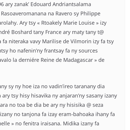
896 ary zanak’ Edouard Andriantsalama
e Rasoaveromanana na Ravero sy Philippe
lahy. Ary tsy « Rtoakely Marie Louise » izy
ndré Boshard tany France ary maty tany t@
 fa niteraka vavy Marilise de Vilmorin izy fa tsy
tsy ho nafenin’ny frantsay fa ny sources
avalo la derniére Reine de Madagascar » de
y sy ny hoe iza no vadin’ireo taranany dia
 ary tsy hisy hisavika ny anjaran’ny sasany izany
ara no toa be dia be ary ny hisisika @ seza
 izany no tanjona fa izay eram-bahoaka ihany fa
lle » no fenitra iraisana. Midika izany fa