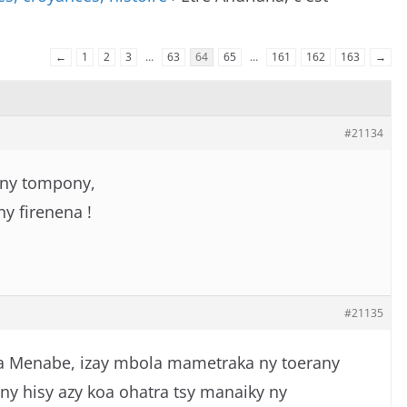
←
1
2
3
…
63
64
65
…
161
162
163
→
#21134
 ny tompony,
ny firenena !
#21135
na Menabe, izay mbola mametraka ny toerany
y hisy azy koa ohatra tsy manaiky ny