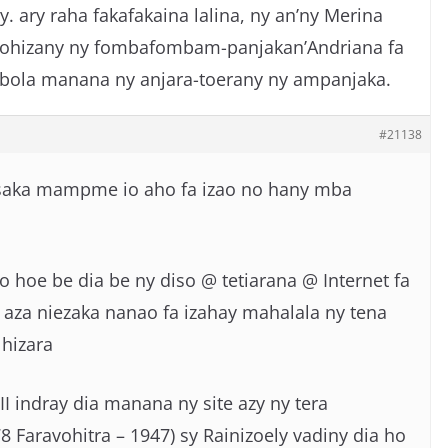
 ary raha fakafakaina lalina, ny an’ny Merina
itohizany ny fombafombam-panjakan’Andriana fa
mbola manana ny anjara-toerany ny ampanjaka.
#21138
aka mampme io aho fa izao no hany mba
o hoe be dia be ny diso @ tetiarana @ Internet fa
 aza niezaka nanao fa izahay mahalala ny tena
 hizara
II indray dia manana ny site azy ny tera
 Faravohitra – 1947) sy Rainizoely vadiny dia ho