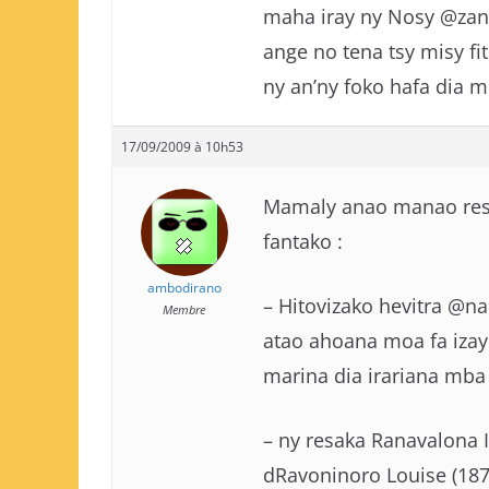
maha iray ny Nosy @zany.
ange no tena tsy misy f
ny an’ny foko hafa dia 
17/09/2009 à 10h53
Mamaly anao manao res
fantako :
ambodirano
– Hitovizako hevitra @na
Membre
atao ahoana moa fa izay
marina dia irariana mba
– ny resaka Ranavalona I
dRavoninoro Louise (1878