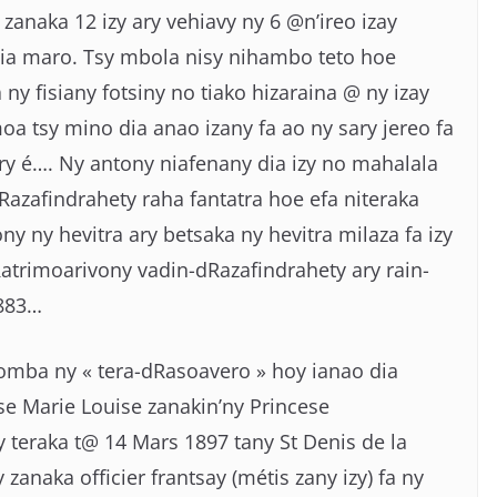
zanaka 12 izy ary vehiavy ny 6 @n’ireo izay
ia maro. Tsy mbola nisy nihambo teto hoe
ny fisiany fotsiny no tiako hizaraina @ ny izay
a tsy mino dia anao izany fa ao ny sary jereo fa
ry é…. Ny antony niafenany dia izy no mahalala
Razafindrahety raha fantatra hoe efa niteraka
ony ny hevitra ary betsaka ny hevitra milaza fa izy
atrimoarivony vadin-dRazafindrahety ary rain-
1883…
mba ny « tera-dRasoavero » hoy ianao dia
sse Marie Louise zanakin’ny Princese
 teraka t@ 14 Mars 1897 tany St Denis de la
zanaka officier frantsay (métis zany izy) fa ny