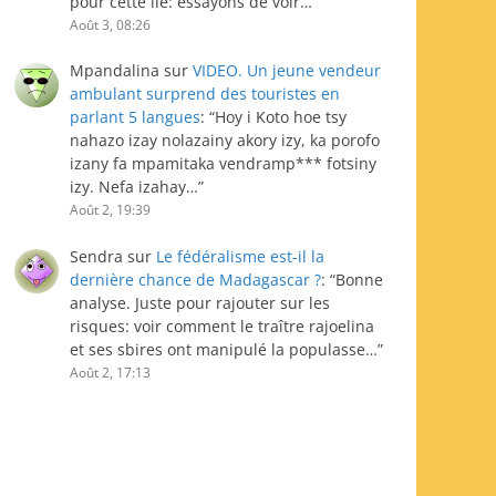
pour cette île: essayons de voir…
”
Août 3, 08:26
Mpandalina
sur
VIDEO. Un jeune vendeur
ambulant surprend des touristes en
parlant 5 langues
: “
Hoy i Koto hoe tsy
nahazo izay nolazainy akory izy, ka porofo
izany fa mpamitaka vendramp*** fotsiny
izy. Nefa izahay…
”
Août 2, 19:39
Sendra
sur
Le fédéralisme est-il la
dernière chance de Madagascar ?
: “
Bonne
analyse. Juste pour rajouter sur les
risques: voir comment le traître rajoelina
et ses sbires ont manipulé la populasse…
”
Août 2, 17:13