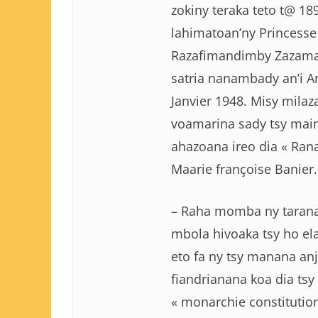
zokiny teraka teto t@ 1
lahimatoan’ny Princess
Razafimandimby Zazamaro
satria nanambady an’i A
Janvier 1948. Misy milaza
voamarina sady tsy main
ahazoana ireo dia « Ran
Maarie françoise Banier.
– Raha momba ny taranan
mbola hivoaka tsy ho ela
eto fa ny tsy manana anj
fiandrianana koa dia tsy
« monarchie constitutione