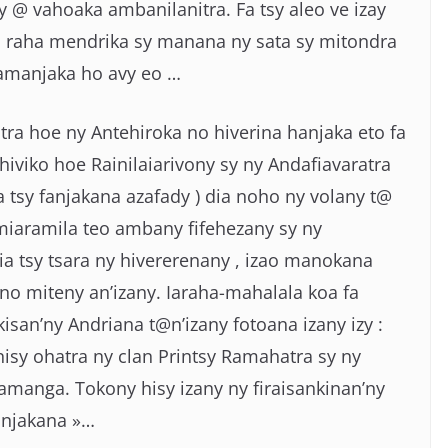
y @ vahoaka ambanilanitra. Fa tsy aleo ve izay
ra raha mendrika sy manana ny sata sy mitondra
iamanjaka ho avy eo …
ritra hoe ny Antehiroka no hiverina hanjaka eto fa
iviko hoe Rainilaiarivony sy ny Andafiavaratra
a tsy fanjakana azafady ) dia noho ny volany t@
 miaramila teo ambany fifehezany sy ny
dia tsy tsara ny hivererenany , izao manokana
 no miteny an’izany. Iaraha-mahalala koa fa
kisan’ny Andriana t@n’izany fotoana izany izy :
isy ohatra ny clan Printsy Ramahatra sy ny
amanga. Tokony hisy izany ny firaisankinan’ny
Fanjakana »…