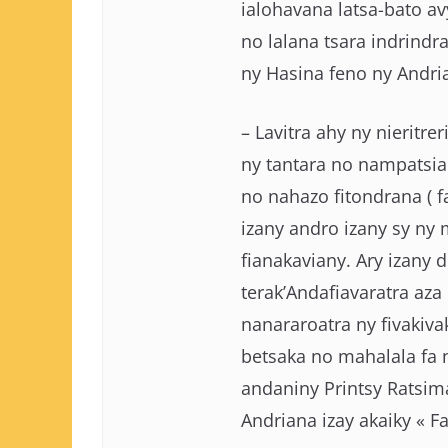
ialohavana latsa-bato av
no lalana tsara indrind
ny Hasina feno ny Andr
– Lavitra ahy ny nieritre
ny tantara no nampatsiah
no nahazo fitondrana ( f
izany andro izany sy ny
fianakaviany. Ary izany 
terak’Andafiavaratra aza
nanararoatra ny fivakiva
betsaka no mahalala fa n
andaniny Printsy Ratsim
Andriana izay akaiky « 