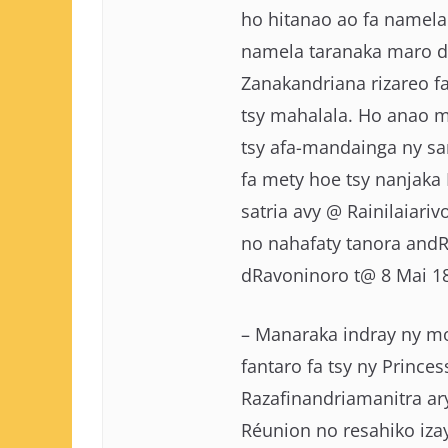
ho hitanao ao fa namela 
namela taranaka maro d
Zanakandriana rizareo fa 
tsy mahalala. Ho anao mo
tsy afa-mandainga ny sa
fa mety hoe tsy nanjaka 
satria avy @ Rainilaiariv
no nahafaty tanora andR
dRavoninoro t@ 8 Mai 
– Manaraka indray ny mo
fantaro fa tsy ny Prince
Razafinandriamanitra ary
Réunion no resahiko izay 