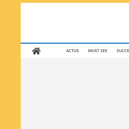
Passer
au
contenu
ACTUS
MUST SEE
SUCCE