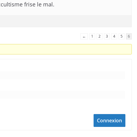
ccultisme frise le mal.
←
1
2
3
4
5
6
Connexion