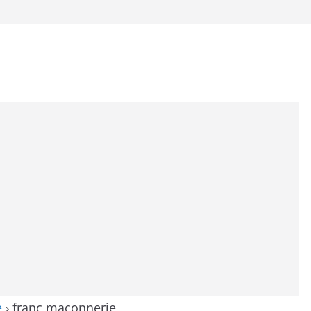
é
›
franc maçonnerie