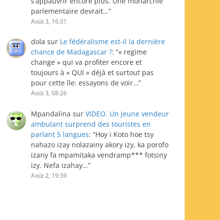
s’appauvrir encore plus. Une monarchie
parlementaire devrait…
”
Août 3, 16:31
dola
sur
Le fédéralisme est-il la dernière
chance de Madagascar ?
: “
« regime
change » qui va profiter encore et
toujours à « QUI » déjà et surtout pas
pour cette île: essayons de voir…
”
Août 3, 08:26
Mpandalina
sur
VIDEO. Un jeune vendeur
ambulant surprend des touristes en
parlant 5 langues
: “
Hoy i Koto hoe tsy
nahazo izay nolazainy akory izy, ka porofo
izany fa mpamitaka vendramp*** fotsiny
izy. Nefa izahay…
”
Août 2, 19:39