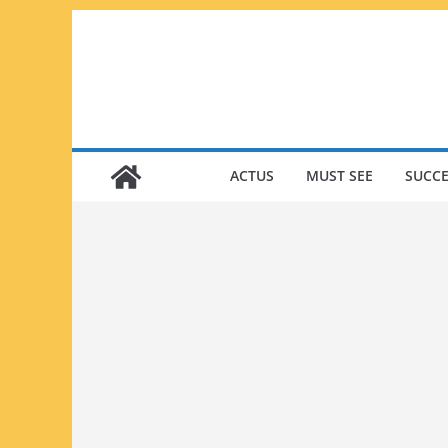
Passer
au
contenu
ACTUS
MUST SEE
SUCCE