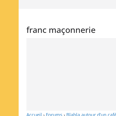
franc maçonnerie
Accueil
›
Forums
›
Blabla autour d’un caf