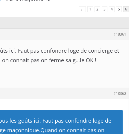
←
1
2
3
4
5
6
#18361
oûts ici. Faut pas confondre loge de concierge et
on connait pas on ferme sa g…le OK !
#18362
tous les goûts ici. Faut pas confondre loge de
loge maçonnique.Quand on connait pas on