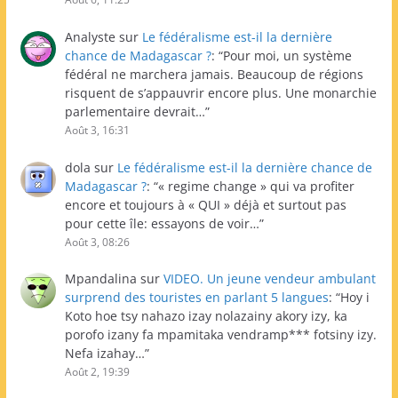
Analyste
sur
Le fédéralisme est-il la dernière
chance de Madagascar ?
: “
Pour moi, un système
fédéral ne marchera jamais. Beaucoup de régions
risquent de s’appauvrir encore plus. Une monarchie
parlementaire devrait…
”
Août 3, 16:31
dola
sur
Le fédéralisme est-il la dernière chance de
Madagascar ?
: “
« regime change » qui va profiter
encore et toujours à « QUI » déjà et surtout pas
pour cette île: essayons de voir…
”
Août 3, 08:26
Mpandalina
sur
VIDEO. Un jeune vendeur ambulant
surprend des touristes en parlant 5 langues
: “
Hoy i
Koto hoe tsy nahazo izay nolazainy akory izy, ka
porofo izany fa mpamitaka vendramp*** fotsiny izy.
Nefa izahay…
”
Août 2, 19:39