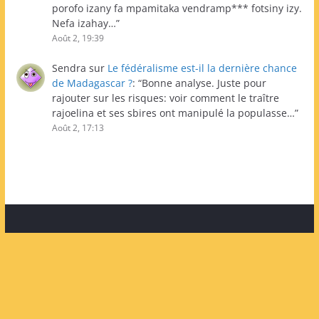
porofo izany fa mpamitaka vendramp*** fotsiny izy.
Nefa izahay…
”
Août 2, 19:39
Sendra
sur
Le fédéralisme est-il la dernière chance
de Madagascar ?
: “
Bonne analyse. Juste pour
rajouter sur les risques: voir comment le traître
rajoelina et ses sbires ont manipulé la populasse…
”
Août 2, 17:13