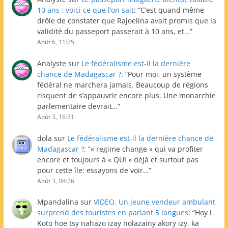
10 ans : voici ce que l’on sait
: “
C’est quand même
drôle de constater que Rajoelina avait promis que la
validité du passeport passerait à 10 ans, et…
”
Août 6, 11:25
Analyste
sur
Le fédéralisme est-il la dernière
chance de Madagascar ?
: “
Pour moi, un système
fédéral ne marchera jamais. Beaucoup de régions
risquent de s’appauvrir encore plus. Une monarchie
parlementaire devrait…
”
Août 3, 16:31
dola
sur
Le fédéralisme est-il la dernière chance de
Madagascar ?
: “
« regime change » qui va profiter
encore et toujours à « QUI » déjà et surtout pas
pour cette île: essayons de voir…
”
Août 3, 08:26
Mpandalina
sur
VIDEO. Un jeune vendeur ambulant
surprend des touristes en parlant 5 langues
: “
Hoy i
Koto hoe tsy nahazo izay nolazainy akory izy, ka