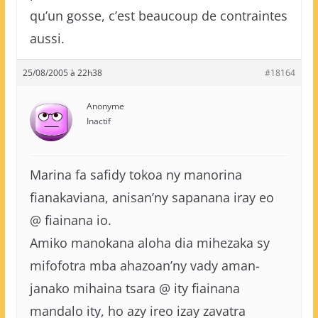
qu’un gosse, c’est beaucoup de contraintes
aussi.
25/08/2005 à 22h38
#18164
Anonyme
Inactif
Marina fa safidy tokoa ny manorina
fianakaviana, anisan’ny sapanana iray eo
@ fiainana io.
Amiko manokana aloha dia mihezaka sy
mifofotra mba ahazoan’ny vady aman-
janako mihaina tsara @ ity fiainana
mandalo ity, ho azy ireo izay zavatra