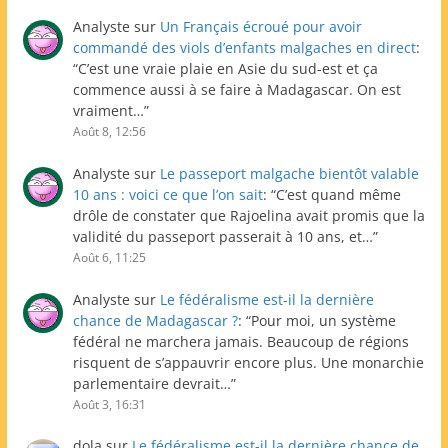
Analyste
sur
Un Français écroué pour avoir
commandé des viols d’enfants malgaches en direct
:
“
C’est une vraie plaie en Asie du sud-est et ça
commence aussi à se faire à Madagascar. On est
vraiment…
”
Août 8, 12:56
Analyste
sur
Le passeport malgache bientôt valable
10 ans : voici ce que l’on sait
: “
C’est quand même
drôle de constater que Rajoelina avait promis que la
validité du passeport passerait à 10 ans, et…
”
Août 6, 11:25
Analyste
sur
Le fédéralisme est-il la dernière
chance de Madagascar ?
: “
Pour moi, un système
fédéral ne marchera jamais. Beaucoup de régions
risquent de s’appauvrir encore plus. Une monarchie
parlementaire devrait…
”
Août 3, 16:31
dola
sur
Le fédéralisme est-il la dernière chance de