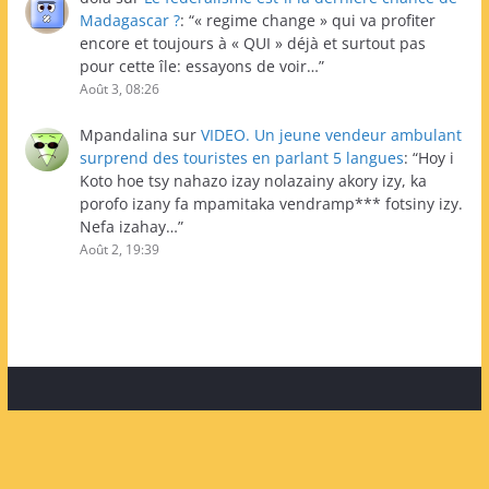
Madagascar ?
: “
« regime change » qui va profiter
encore et toujours à « QUI » déjà et surtout pas
pour cette île: essayons de voir…
”
Août 3, 08:26
Mpandalina
sur
VIDEO. Un jeune vendeur ambulant
surprend des touristes en parlant 5 langues
: “
Hoy i
Koto hoe tsy nahazo izay nolazainy akory izy, ka
porofo izany fa mpamitaka vendramp*** fotsiny izy.
Nefa izahay…
”
Août 2, 19:39