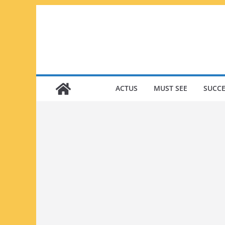
Passer
au
contenu
ACTUS
MUST SEE
SUCCE