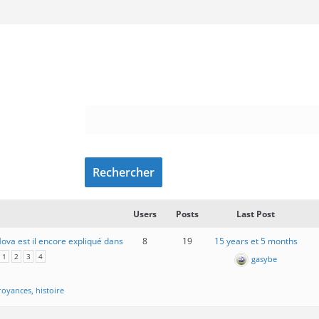
Users
Posts
Last Post
va est il encore expliqué dans
8
19
15 years et 5 months
1
2
3
4
gasybe
oyances, histoire