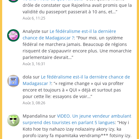
drôle de constater que Rajoelina avait promis que la
validité du passeport passerait à 10 ans, et…
”
Août 6, 11:25
Analyste
sur
Le fédéralisme est-il la dernière
chance de Madagascar ?
: “
Pour moi, un système
fédéral ne marchera jamais. Beaucoup de régions
risquent de s’appauvrir encore plus. Une monarchie
parlementaire devrait…
”
Août 3, 16:31
dola
sur
Le fédéralisme est-il la dernière chance de
Madagascar ?
: “
« regime change » qui va profiter
encore et toujours à « QUI » déjà et surtout pas
pour cette île: essayons de voir…
”
Août 3, 08:26
Mpandalina
sur
VIDEO. Un jeune vendeur ambulant
surprend des touristes en parlant 5 langues
: “
Hoy i
Koto hoe tsy nahazo izay nolazainy akory izy, ka
porofo izany fa mpamitaka vendramp*** fotsiny izy.