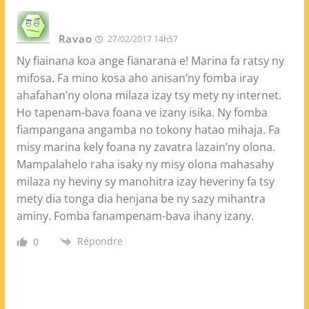
Ravao
27/02/2017 14h57
Ny fiainana koa ange fianarana e! Marina fa ratsy ny
mifosa. Fa mino kosa aho anisan’ny fomba iray
ahafahan’ny olona milaza izay tsy mety ny internet.
Ho tapenam-bava foana ve izany isika. Ny fomba
fiampangana angamba no tokony hatao mihaja. Fa
misy marina kely foana ny zavatra lazain’ny olona.
Mampalahelo raha isaky ny misy olona mahasahy
milaza ny heviny sy manohitra izay heveriny fa tsy
mety dia tonga dia henjana be ny sazy mihantra
aminy. Fomba fanampenam-bava ihany izany.
Répondre
0