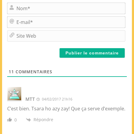
N
o
m
E
*
-
m
S
a
i
i
t
l
e
*
W
e
11
COMMENTAIRES
b
MTT
04/02/2017 21h16
C’est bien. Tsara ho azy zay! Que ça serve d’exemple.
Répondre
0