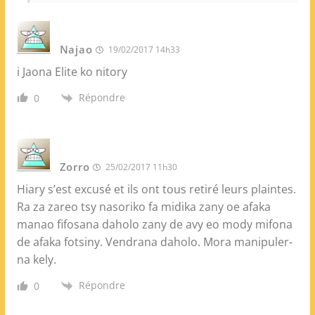
Najao
19/02/2017 14h33
i Jaona Elite ko nitory
Répondre
0
Zorro
25/02/2017 11h30
Hiary s’est excusé et ils ont tous retiré leurs plaintes.
Ra za zareo tsy nasoriko fa midika zany oe afaka
manao fifosana daholo zany de avy eo mody mifona
de afaka fotsiny. Vendrana daholo. Mora manipuler-
na kely.
Répondre
0