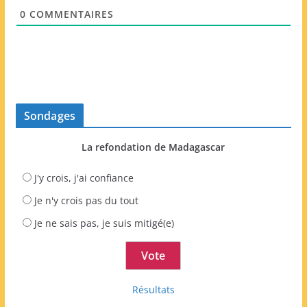
e
0
COMMENTAIRES
b
Sondages
La refondation de Madagascar
J'y crois, j'ai confiance
Je n'y crois pas du tout
Je ne sais pas, je suis mitigé(e)
Résultats