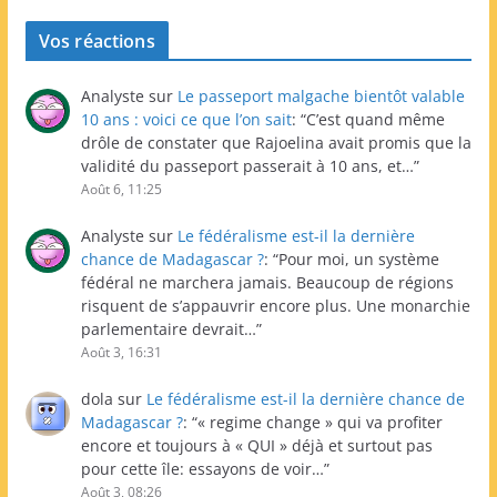
Vos réactions
Analyste
sur
Le passeport malgache bientôt valable
10 ans : voici ce que l’on sait
: “
C’est quand même
drôle de constater que Rajoelina avait promis que la
validité du passeport passerait à 10 ans, et…
”
Août 6, 11:25
Analyste
sur
Le fédéralisme est-il la dernière
chance de Madagascar ?
: “
Pour moi, un système
fédéral ne marchera jamais. Beaucoup de régions
risquent de s’appauvrir encore plus. Une monarchie
parlementaire devrait…
”
Août 3, 16:31
dola
sur
Le fédéralisme est-il la dernière chance de
Madagascar ?
: “
« regime change » qui va profiter
encore et toujours à « QUI » déjà et surtout pas
pour cette île: essayons de voir…
”
Août 3, 08:26