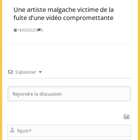
Une artiste malgache victime de la
fuite d’une vidéo compromettante
18/03/2025
5
S’abonner
N
o