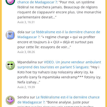
chance de Madagascar ?
: “
Pour moi, un système
fédéral ne marchera jamais. Beaucoup de régions
risquent de s’appauvrir encore plus. Une monarchie
parlementaire devrait…
”
Août 3, 16:31
dola
sur
Le fédéralisme est-il la dernière chance de
Madagascar ?
: “
« regime change » qui va profiter
encore et toujours à « QUI » déjà et surtout pas
pour cette île: essayons de voir…
”
Août 3, 08:26
Mpandalina
sur
VIDEO. Un jeune vendeur ambulant
surprend des touristes en parlant 5 langues
: “
Hoy i
Koto hoe tsy nahazo izay nolazainy akory izy, ka
porofo izany fa mpamitaka vendramp*** fotsiny izy.
Nefa izahay…
”
Août 2, 19:39
Sendra
sur
Le fédéralisme est-il la dernière chance
de Madagascar ?
: “
Bonne analyse. Juste pour