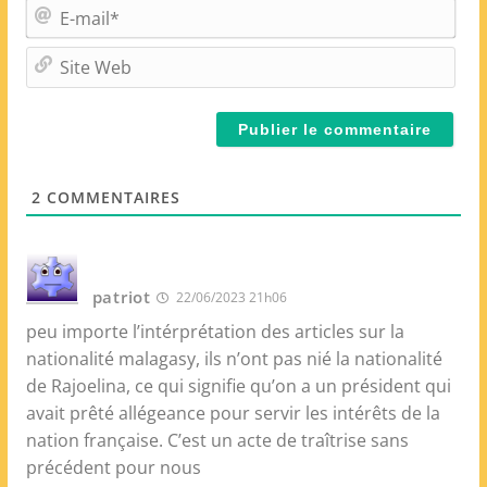
m
E
*
-
m
S
a
i
i
t
l
e
*
W
e
2
COMMENTAIRES
b
patriot
22/06/2023 21h06
peu importe l’intérprétation des articles sur la
nationalité malagasy, ils n’ont pas nié la nationalité
de Rajoelina, ce qui signifie qu’on a un président qui
avait prêté allégeance pour servir les intérêts de la
nation française. C’est un acte de traîtrise sans
précédent pour nous