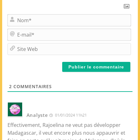
N
o
m
E
*
-
m
S
a
i
i
t
l
e
*
W
e
2
COMMENTAIRES
b
Analyste
01/01/2024 11h21
Effectivement, Rajoelina ne veut pas développer
Madagascar, il veut encore plus nous appauvrir et