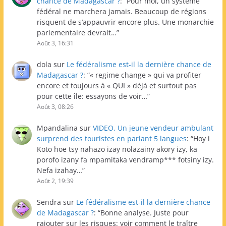
chance de Madagascar ?
: “
Pour moi, un système
fédéral ne marchera jamais. Beaucoup de régions
risquent de s’appauvrir encore plus. Une monarchie
parlementaire devrait…
”
Août 3, 16:31
dola
sur
Le fédéralisme est-il la dernière chance de
Madagascar ?
: “
« regime change » qui va profiter
encore et toujours à « QUI » déjà et surtout pas
pour cette île: essayons de voir…
”
Août 3, 08:26
Mpandalina
sur
VIDEO. Un jeune vendeur ambulant
surprend des touristes en parlant 5 langues
: “
Hoy i
Koto hoe tsy nahazo izay nolazainy akory izy, ka
porofo izany fa mpamitaka vendramp*** fotsiny izy.
Nefa izahay…
”
Août 2, 19:39
Sendra
sur
Le fédéralisme est-il la dernière chance
de Madagascar ?
: “
Bonne analyse. Juste pour
rajouter sur les risques: voir comment le traître