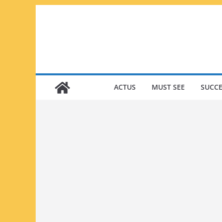
Passer
au
contenu
ACTUS
MUST SEE
SUCCE