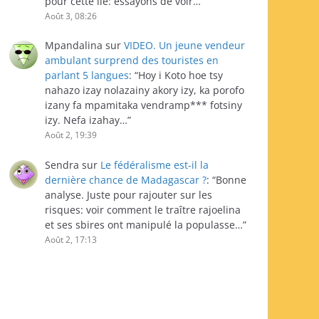
pour cette île: essayons de voir…
”
Août 3, 08:26
Mpandalina
sur
VIDEO. Un jeune vendeur
ambulant surprend des touristes en
parlant 5 langues
: “
Hoy i Koto hoe tsy
nahazo izay nolazainy akory izy, ka porofo
izany fa mpamitaka vendramp*** fotsiny
izy. Nefa izahay…
”
Août 2, 19:39
Sendra
sur
Le fédéralisme est-il la
dernière chance de Madagascar ?
: “
Bonne
analyse. Juste pour rajouter sur les
risques: voir comment le traître rajoelina
et ses sbires ont manipulé la populasse…
”
Août 2, 17:13