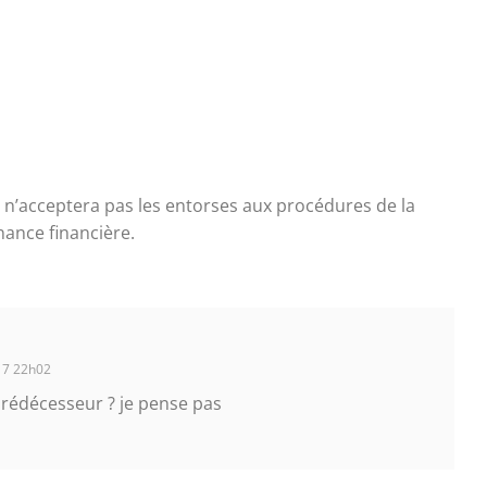
t
i
e
l
W
*
e
b
e n’acceptera pas les entorses aux procédures de la
ance financière.
17 22h02
prédécesseur ? je pense pas