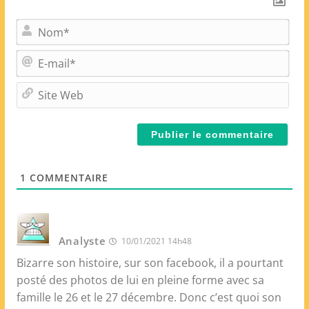
N
o
m
E
*
-
m
S
a
i
i
t
l
e
*
W
e
1
COMMENTAIRE
b
Analyste
10/01/2021 14h48
Bizarre son histoire, sur son facebook, il a pourtant
posté des photos de lui en pleine forme avec sa
famille le 26 et le 27 décembre. Donc c’est quoi son