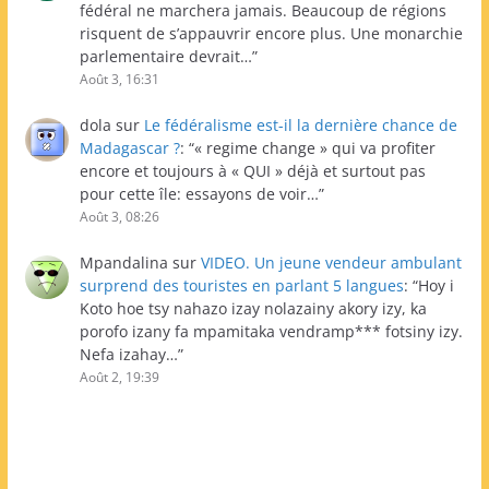
fédéral ne marchera jamais. Beaucoup de régions
risquent de s’appauvrir encore plus. Une monarchie
parlementaire devrait…
”
Août 3, 16:31
dola
sur
Le fédéralisme est-il la dernière chance de
Madagascar ?
: “
« regime change » qui va profiter
encore et toujours à « QUI » déjà et surtout pas
pour cette île: essayons de voir…
”
Août 3, 08:26
Mpandalina
sur
VIDEO. Un jeune vendeur ambulant
surprend des touristes en parlant 5 langues
: “
Hoy i
Koto hoe tsy nahazo izay nolazainy akory izy, ka
porofo izany fa mpamitaka vendramp*** fotsiny izy.
Nefa izahay…
”
Août 2, 19:39