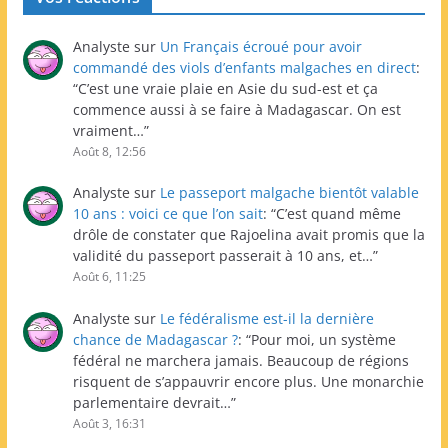
Analyste
sur
Un Français écroué pour avoir
commandé des viols d’enfants malgaches en direct
:
“
C’est une vraie plaie en Asie du sud-est et ça
commence aussi à se faire à Madagascar. On est
vraiment…
”
Août 8, 12:56
Analyste
sur
Le passeport malgache bientôt valable
10 ans : voici ce que l’on sait
: “
C’est quand même
drôle de constater que Rajoelina avait promis que la
validité du passeport passerait à 10 ans, et…
”
Août 6, 11:25
Analyste
sur
Le fédéralisme est-il la dernière
chance de Madagascar ?
: “
Pour moi, un système
fédéral ne marchera jamais. Beaucoup de régions
risquent de s’appauvrir encore plus. Une monarchie
parlementaire devrait…
”
Août 3, 16:31