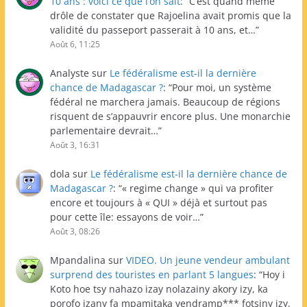
10 ans : voici ce que l’on sait
: “
C’est quand même
drôle de constater que Rajoelina avait promis que la
validité du passeport passerait à 10 ans, et…
”
Août 6, 11:25
Analyste
sur
Le fédéralisme est-il la dernière
chance de Madagascar ?
: “
Pour moi, un système
fédéral ne marchera jamais. Beaucoup de régions
risquent de s’appauvrir encore plus. Une monarchie
parlementaire devrait…
”
Août 3, 16:31
dola
sur
Le fédéralisme est-il la dernière chance de
Madagascar ?
: “
« regime change » qui va profiter
encore et toujours à « QUI » déjà et surtout pas
pour cette île: essayons de voir…
”
Août 3, 08:26
Mpandalina
sur
VIDEO. Un jeune vendeur ambulant
surprend des touristes en parlant 5 langues
: “
Hoy i
Koto hoe tsy nahazo izay nolazainy akory izy, ka
porofo izany fa mpamitaka vendramp*** fotsiny izy.