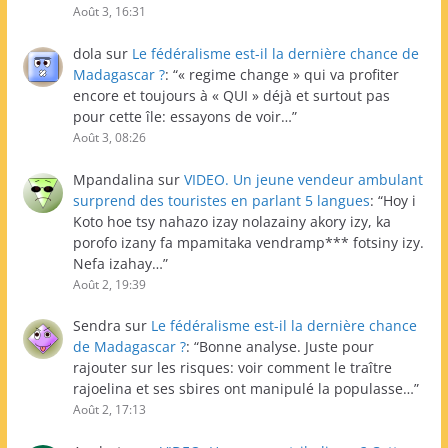
Août 3, 16:31
dola
sur
Le fédéralisme est-il la dernière chance de
Madagascar ?
: “
« regime change » qui va profiter
encore et toujours à « QUI » déjà et surtout pas
pour cette île: essayons de voir…
”
Août 3, 08:26
Mpandalina
sur
VIDEO. Un jeune vendeur ambulant
surprend des touristes en parlant 5 langues
: “
Hoy i
Koto hoe tsy nahazo izay nolazainy akory izy, ka
porofo izany fa mpamitaka vendramp*** fotsiny izy.
Nefa izahay…
”
Août 2, 19:39
Sendra
sur
Le fédéralisme est-il la dernière chance
de Madagascar ?
: “
Bonne analyse. Juste pour
rajouter sur les risques: voir comment le traître
rajoelina et ses sbires ont manipulé la populasse…
”
Août 2, 17:13