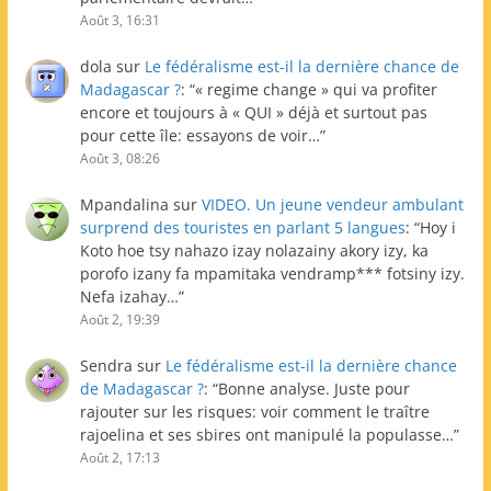
Août 3, 16:31
dola
sur
Le fédéralisme est-il la dernière chance de
Madagascar ?
: “
« regime change » qui va profiter
encore et toujours à « QUI » déjà et surtout pas
pour cette île: essayons de voir…
”
Août 3, 08:26
Mpandalina
sur
VIDEO. Un jeune vendeur ambulant
surprend des touristes en parlant 5 langues
: “
Hoy i
Koto hoe tsy nahazo izay nolazainy akory izy, ka
porofo izany fa mpamitaka vendramp*** fotsiny izy.
Nefa izahay…
”
Août 2, 19:39
Sendra
sur
Le fédéralisme est-il la dernière chance
de Madagascar ?
: “
Bonne analyse. Juste pour
rajouter sur les risques: voir comment le traître
rajoelina et ses sbires ont manipulé la populasse…
”
Août 2, 17:13