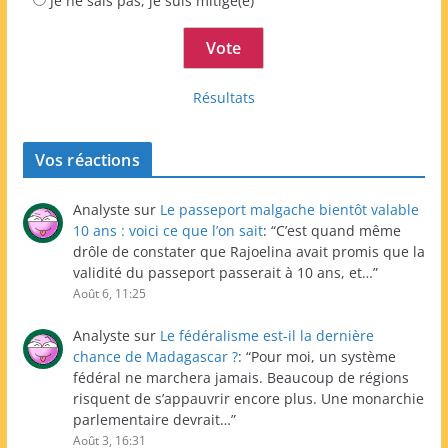
Je ne sais pas, je suis mitigé(e)
Résultats
Vos réactions
Analyste
sur
Le passeport malgache bientôt valable
10 ans : voici ce que l’on sait
: “
C’est quand même
drôle de constater que Rajoelina avait promis que la
validité du passeport passerait à 10 ans, et…
”
Août 6, 11:25
Analyste
sur
Le fédéralisme est-il la dernière
chance de Madagascar ?
: “
Pour moi, un système
fédéral ne marchera jamais. Beaucoup de régions
risquent de s’appauvrir encore plus. Une monarchie
parlementaire devrait…
”
Août 3, 16:31