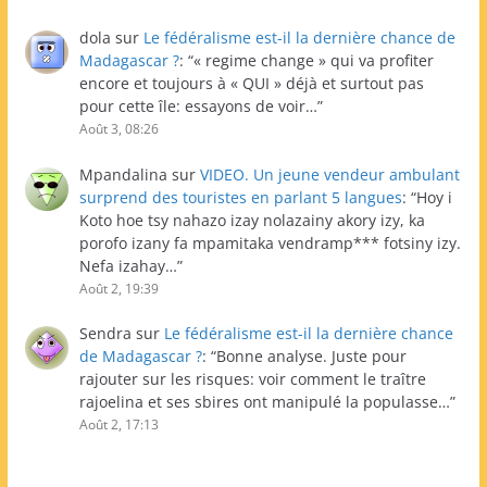
dola
sur
Le fédéralisme est-il la dernière chance de
Madagascar ?
: “
« regime change » qui va profiter
encore et toujours à « QUI » déjà et surtout pas
pour cette île: essayons de voir…
”
Août 3, 08:26
Mpandalina
sur
VIDEO. Un jeune vendeur ambulant
surprend des touristes en parlant 5 langues
: “
Hoy i
Koto hoe tsy nahazo izay nolazainy akory izy, ka
porofo izany fa mpamitaka vendramp*** fotsiny izy.
Nefa izahay…
”
Août 2, 19:39
Sendra
sur
Le fédéralisme est-il la dernière chance
de Madagascar ?
: “
Bonne analyse. Juste pour
rajouter sur les risques: voir comment le traître
rajoelina et ses sbires ont manipulé la populasse…
”
Août 2, 17:13